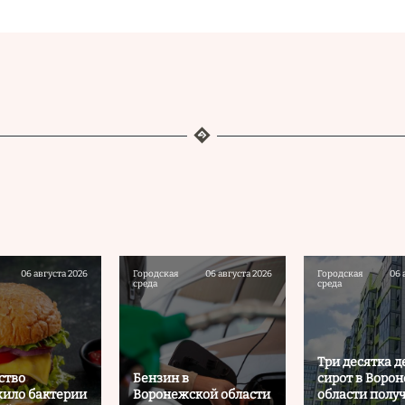
06 августа 2026
Городская
06 августа 2026
Городская
06 
среда
среда
Три десятка д
ство
Бензин в
сирот в Воро
ило бактерии
Воронежской области
области полу