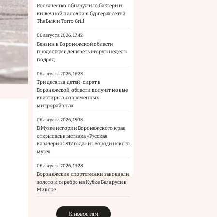
Роскачество обнаружило бактерии
кишечной палочки в бургерах сетей
The Бык и Torro Grill
06 августа 2026, 17:42
Бензин в Воронежской области
продолжает дешеветь вторую неделю
подряд
06 августа 2026, 16:28
Три десятка детей-сирот в
Воронежской области получат новые
квартиры в современных
микрорайонах
06 августа 2026, 15:08
В Музее истории Воронежского края
открылась выставка «Русская
кавалерия 1812 года» из Бородинского
музея
06 августа 2026, 13:28
Воронежские спортсменки завоевали
золото и серебро на Кубке Беларуси в
Минске
К новостям