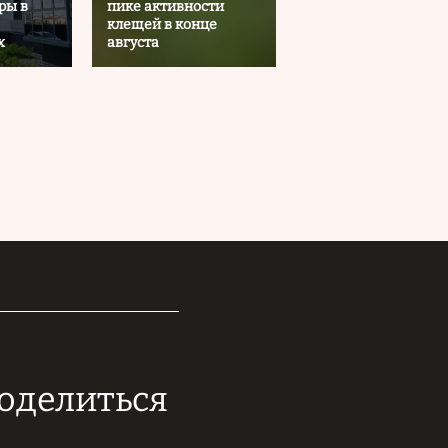
ры в
пике активности
клещей в конце
х
августа
поделиться