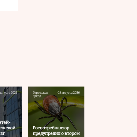
августа 2026
Городская
05 августа 2026
среда
етей-
нежской
Роспотребнадзор
чат
предупредил о втором