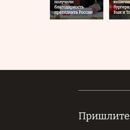
получили
кишечно
благодарность
бургера
президента России
Бык и To
Пришлите 