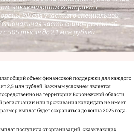
цам, заключающим контракт с
роны РФ для участия в специальной
 Региональная часть единовременной
 505 тысяч до 2,1 млн рублей.
плат общий объем финансовой поддержки для каждого
вит 2,5 млн рублей. Важным условием является
посредственно на территории Воронежской области,
ой регистрации или проживания кандидата не имеет
азмер выплат будет сохраняться до конца 2025 года.
ыплат поступила от организаций, оказывающих