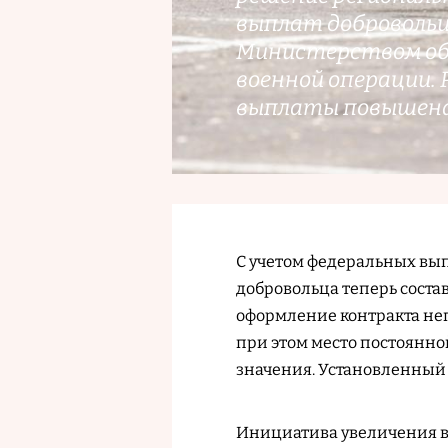
выплат доброволь
Министерством обо
военной операции.
выплаты повышена с
С учетом федеральных вы
добровольца теперь соста
оформление контракта не
при этом место постоянн
значения. Установленный р
Инициатива увеличения в