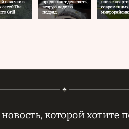
й палочки в
продолжает дешеветь
новые кварти
х сетей The
вторую неделю
современных
rro Grill
подряд
микрорайона
новость, которой хотите 