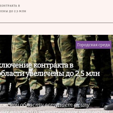
КОНТРАКТА В
ЕНЫ ДО 2,5 МЛН
Городская среда
ключение контракта в
бласти увеличены до 2,5 млн
нежской области вступает в силу
ных властей о значительном увеличении