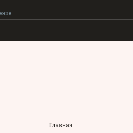
Главная
Основная
навигация