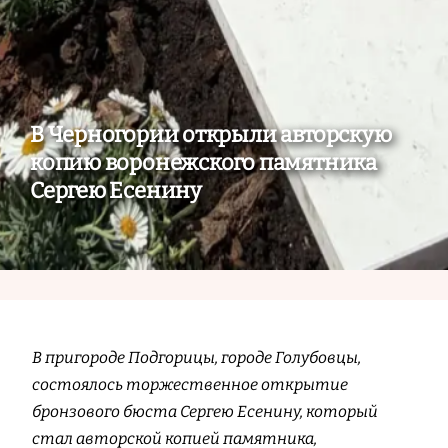
В Черногории открыли авторскую
копию воронежского памятника
Сергею Есенину
В пригороде Подгорицы, городе Голубовцы,
состоялось торжественное открытие
бронзового бюста Сергею Есенину, который
стал авторской копией памятника,