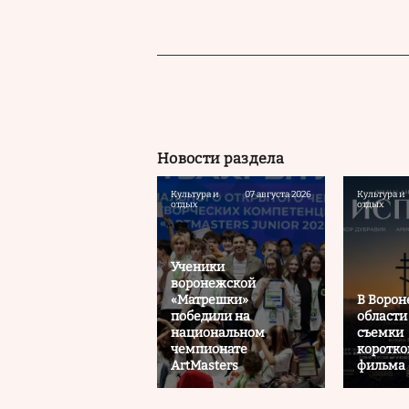
Новости раздела
Культура и
07 августа 2026
Культура и
отдых
отдых
Ученики
воронежской
«Матрешки»
В Воро
победили на
области
национальном
съемки
чемпионате
коротк
ArtMasters
фильма 