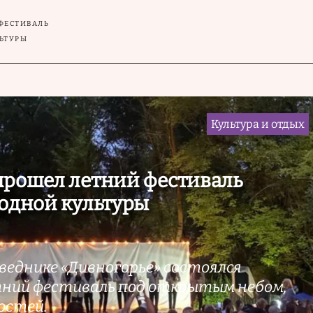
ФЕСТИВАЛЬ
ЬТУРЫ
Культура и отдых
прошел летний фестиваль
родной культуры
оведнике «Дивногорье» состоялся
ний фестиваль под открытым небом,
остей.