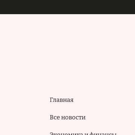
Главная
Основная
навигация
Все новости
Экономика и финансы