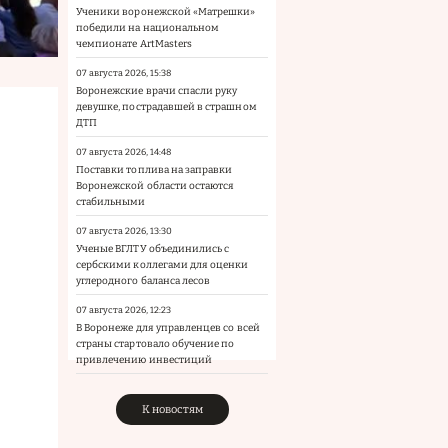
Ученики воронежской «Матрешки»
победили на национальном
чемпионате ArtMasters
07 августа 2026, 15:38
Воронежские врачи спасли руку
девушке, пострадавшей в страшном
ДТП
07 августа 2026, 14:48
Поставки топлива на заправки
Воронежской области остаются
стабильными
07 августа 2026, 13:30
Ученые ВГЛТУ объединились с
сербскими коллегами для оценки
углеродного баланса лесов
07 августа 2026, 12:23
В Воронеже для управленцев со всей
страны стартовало обучение по
привлечению инвестиций
К новостям