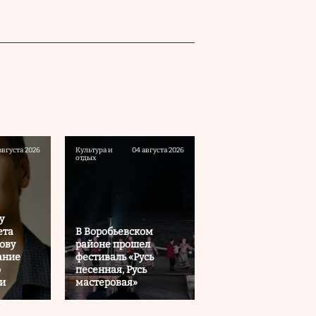
августа 2026
Культура и
04 августа 2026
отдых
у
ета
В Воробьевском
ову
районе прошел
ание
фестиваль «Русь
о
песенная, Русь
ии
мастеровая»