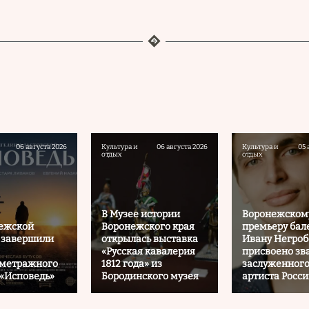
06 августа 2026
Культура и
06 августа 2026
Культура и
05 
отдых
отдых
В Музее истории
Воронежском
нежской
Воронежского края
премьеру бал
 завершили
открылась выставка
Ивану Негроб
«Русская кавалерия
присвоено зв
ометражного
1812 года» из
заслуженног
«Исповедь»
Бородинского музея
артиста Росс