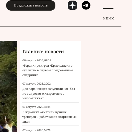
Предложить новость
МЕНЮ
Главные новости
08 августа 2026, 08:08
«Буран» проиграл «Кристаллу» по
буллитам в первом предсезонном
спарринге
07 августа 2026, 20:02
Для воронежцев запустили чат-бот
по вопросам о капремонте в
многоэтажках
07 августа 2026, 18:35
В Воронеже отметили лучших
тренеров и работников спортивных
школ
07 августа 2026, 16:26