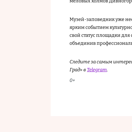
меловых холмов Дивногор
Музей-заповедник уже нес
ярким событием культурно
свой статус площадки для
объединив профессиональ
Следите за самым интере
Град» в
Telegram
.
0+