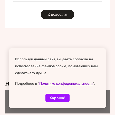
К новостям
Используя данный сайт, вы даете согласие на
использование файлов cookie, помогающих нам
сделать его лучше.
Новости раздела
Подробнее в "
Политике конфиденциальности
".
Хорошо!
Городская среда
09 августа 2026