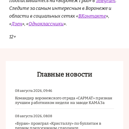
Подписывайтесь на «Воронеж Град» в
Telegram
.
Cледите за самым интересным в Воронеже и
области в социальных сетях «
ВКонтакте
»,
«
Дзен
», «
Одноклассники
».
12+
Главные новости
08 августа 2026, 09:46
Командир воронежского отряда «САРМАТ» признан
лучшим работником недели на заводе КАМАЗа
08 августа 2026, 08:08
«Буран» проиграл «Кристаллу» по буллитам в
первом предсезонном спарринге