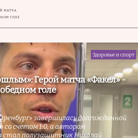
ОЙ МАТЧА
ДНОМ ГОЛЕ
Здоровье и спорт
ошлым»: Герой матча «Факел» -
победном голе
«Оренбург» завершилась долгожданной
 со счетом 1:0, а автором
а стал полузащитник Николай