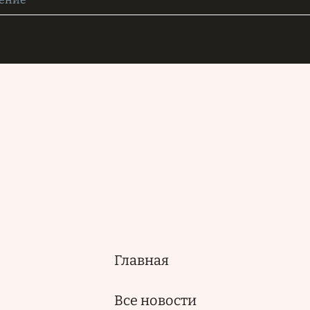
Главная
Основная
навигация
Все новости