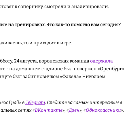
готовят к сопернику: смотрели и анализировали.
ые на тренировках. Это как-то помогло вам сегодня?
ттачиваешь, то и приходит в игре.
боту, 24 августа, воронежская команда
одержала
те - на домашнем стадионе был повержен «Оренбург»
й минуте был забит новичком «Факела» Николаем
еж Град» в
Telegram
. Cледите за самым интересным в
иальных сетях «
ВКонтакте
», «
Дзен
», «
Одноклассники
».