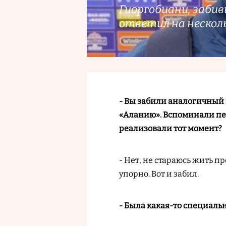
Гиоргобиани, заби
ответил на нескол
- Вы забили аналогичный 
«Аланию». Вспоминали пе
реализовали тот момент?
- Нет, не стараюсь жить 
упорно. Вот и забил.
- Была какая-то специаль