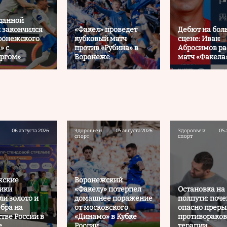
данной
 закончился
«Факел» проведет
Дебют на бол
ронежского
кубковый матч
сцене: Иван
» с
против «Рубина» в
Абросимов ра
ургом»
Воронеже
матч «Факела
06 августа 2026
Здоровье и
05 августа 2026
Здоровье и
05 
спорт
спорт
жские
Воронежский
ики
«Факелу» потерпел
Остановка на
ли золото и
домашнее поражение
полпути: поч
ебра на
от московского
опасно прер
тве России в
«Динамо» в Кубке
противорако
е
России
терапии