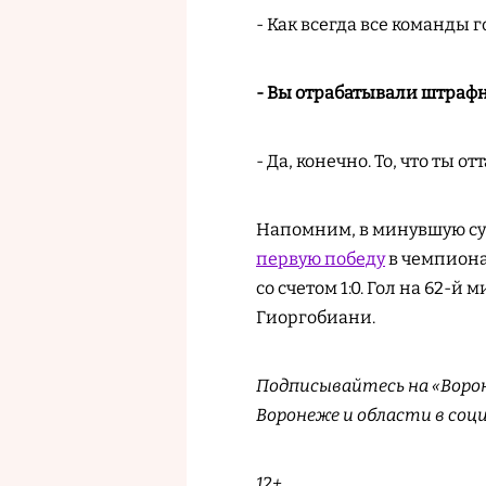
- Как всегда все команды 
- Вы отрабатывали штрафн
- Да, конечно. То, что ты о
Напомним, в минувшую суб
первую победу
в чемпиона
со счетом 1:0. Гол на 62-
Гиоргобиани.
Подписывайтесь на «Ворон
Воронеже и области в соц
12+