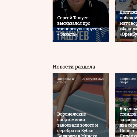
Долгож
Сергей Ташуев
победой
высказался про
матч во
тренерскую карусель
«Факела
«Факела»
«Оренб
Новости раздела
Здоровье и
06 августа 2026
Здоровье и
спорт
спорт
Вороне
Воронежские
стендов
спортсменки
завоева
завоевали золото и
два сер
серебро на Кубке
Первенс
Беларуси в Минске
Липецк