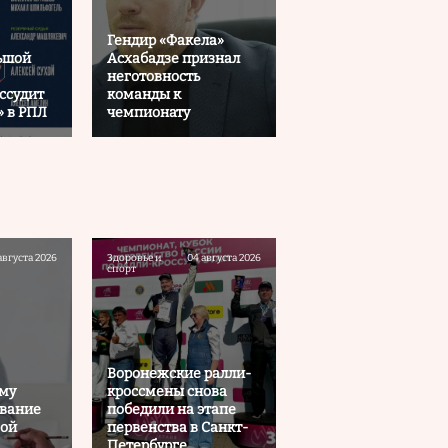
Гендир «Факела»
ьшой
Асхабадзе признал
неготовность
ссудит
команды к
» в РПЛ
чемпионату
августа 2026
Здоровье и
04 августа 2026
спорт
Воронежские ралли-
ему
кроссмены снова
ывание
победили на этапе
вой
первенства в Санкт-
Петербурге