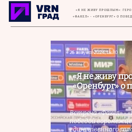
Перейти к основному содержанию
«Я НЕ ЖИВУ ПРОШЛЫМ»: ГЕР
«ФАКЕЛ» - «ОРЕНБУРГ» О ПОБЕ
25 августа 2024, 18:30
«Я не живу пр
«Оренбург» о 
Встреча «Факел» - 
победой воронежцев
единственного гол