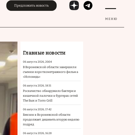
Предложить новость
МЕНЮ
Главные новости
06 августа 2026, 20:04
В Воронежской области завершили
съемки короткометражного фильма
«Исповедь»
06 августа 2026, 18:31
Роскачество обнаружило бактерии
кишечной палочки в бургерах сетей
The Бык и Torro Grill
06 августа 2026, 17:42
Бензин в Воронежской области
продолжает дешеветь вторую неделю
подряд
06 августа 2026, 16:28