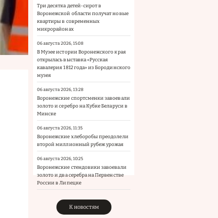
Три десятка детей-сирот в
Воронежской области получат новые
квартиры в современных
микрорайонах
06 августа 2026, 15:08
В Музее истории Воронежского края
открылась выставка «Русская
кавалерия 1812 года» из Бородинского
музея
06 августа 2026, 13:28
Воронежские спортсменки завоевали
золото и серебро на Кубке Беларуси в
Минске
06 августа 2026, 11:35
Воронежские хлеборобы преодолели
второй миллионный рубеж урожая
06 августа 2026, 10:25
Воронежские стендовики завоевали
золото и два серебра на Первенстве
России в Липецке
К новостям