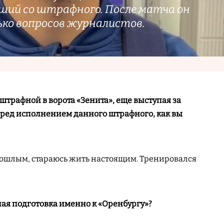
вший со штрафного. После матча он
ько вопросов журналистов.
штрафной в ворота «Зенита», еще выступая за
ред исполнением данного штрафного, как вы
прошлым, стараюсь жить настоящим. Тренировался
ная подготовка именно к «Оренбургу»?