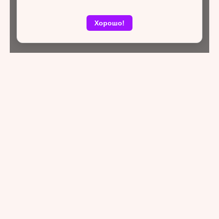
Хорошо!
Тренер «Факела» Пятибратов
обещает «неприятный разговор»
после разгрома от «Ростова»