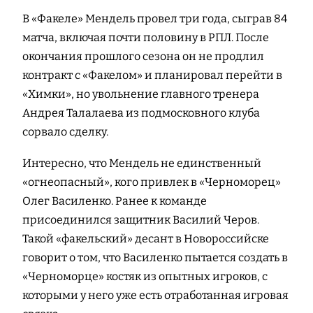
В «Факеле» Мендель провел три года, сыграв 84
матча, включая почти половину в РПЛ. После
окончания прошлого сезона он не продлил
контракт с «Факелом» и планировал перейти в
«Химки», но увольнение главного тренера
Андрея Талалаева из подмосковного клуба
сорвало сделку.
Интересно, что Мендель не единственный
«огнеопасный», кого привлек в «Черноморец»
Олег Василенко. Ранее к команде
присоединился защитник Василий Черов.
Такой «факельский» десант в Новороссийске
говорит о том, что Василенко пытается создать в
«Черноморце» костяк из опытных игроков, с
которыми у него уже есть отработанная игровая