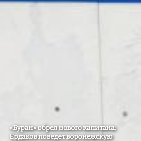
«Буран» обрел нового капитана:
Ердаков поведет воронежскую