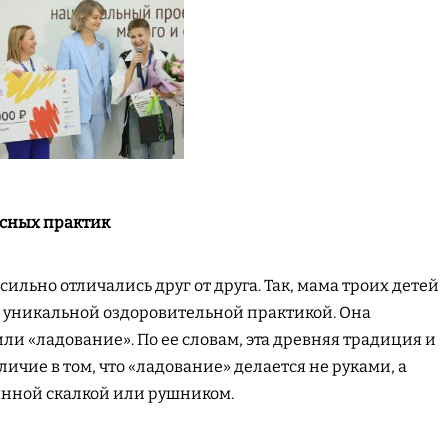
есных практик
льно отличались друг от друга. Так, мама троих детей
 уникальной оздоровительной практикой. Она
или «ладование». По ее словам, эта древняя традиция и
ичие в том, что «ладование» делается не руками, а
янной скалкой или рушником.