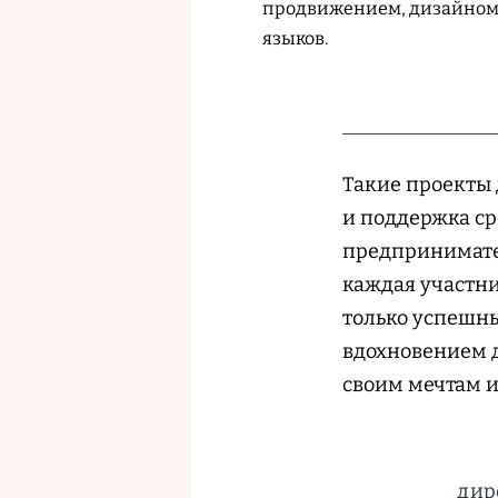
продвижением, дизайном,
языков.
Такие проекты 
и поддержка ср
предпринимател
каждая участн
только успешн
вдохновением д
своим мечтам и
дир