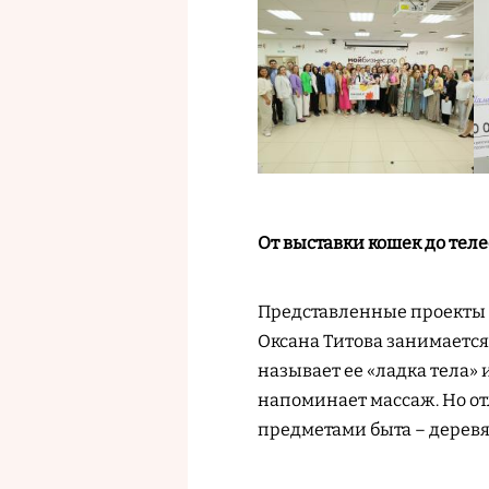
От выставки кошек до тел
Представленные проекты си
Оксана Титова занимается
называет ее «ладка тела» 
напоминает массаж. Но отл
предметами быта – дерев