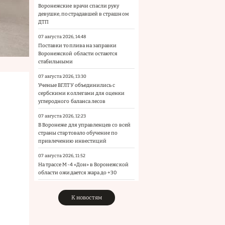
Воронежские врачи спасли руку
девушке, пострадавшей в страшном
ДТП
07 августа 2026, 14:48
Поставки топлива на заправки
Воронежской области остаются
стабильными
07 августа 2026, 13:30
Ученые ВГЛТУ объединились с
сербскими коллегами для оценки
углеродного баланса лесов
07 августа 2026, 12:23
В Воронеже для управленцев со всей
страны стартовало обучение по
привлечению инвестиций
07 августа 2026, 11:52
На трассе М-4 «Дон» в Воронежской
области ожидается жара до +30
К новостям