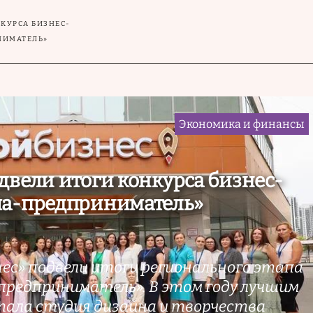
НКУРСА БИЗНЕС-
НИМАТЕЛЬ»
Экономика и финансы
двели итоги конкурса бизнес-
ма-предприниматель»
ес» подвели итоги регионального этапа
редприниматель». В этом году лучшим
тала студия дизайна и творчества