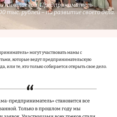
и Николаевой. Предприниматель
0 тыс. рублей – на развитие своего дела.
риниматель» могут участвовать мамы с
ьми, которые ведут предпринимательскую
а, или те, кто только собирается открыть свое дело.
ма-предприниматель» становится все
ванной. Только в прошлом году мы
ч заявок. Участницами всех треков стали