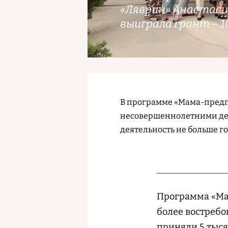
«Ляврин» Анастаси
выиграла грант – 10
В программе «Мама-предп
несовершеннолетними дет
деятельность не больше год
Программа «Ма
более востребо
приняли 5 тыся