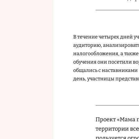
В течение четырех дней у
аудиторию, анализировать
налогообложения, а также
обучения они посетили в
общались с наставниками
день, участницы представ
Проект «Мама 
территории все
пользуется огр