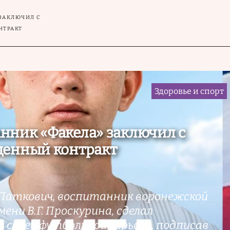
ЗАКЛЮЧИЛ С
НТРАКТ
Здоровье и спорт
нник «Факела» заключил с
ценный контракт
Паткович, воспитанник воронежской
ени В.Г. Проскурина, сделал
 своей футбольной карьере, подписав