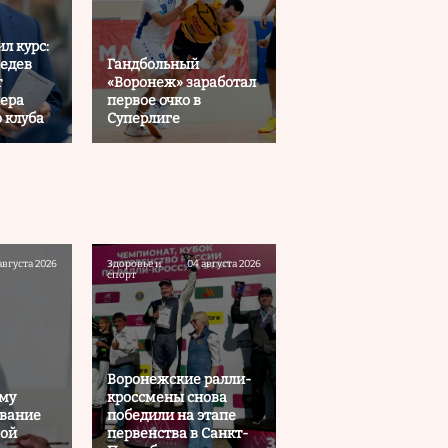
л курс:
едев
Гандбольный
т
«Воронеж» заработал
нера
первое очко в
 клуба
Суперлиге
августа 2026
Здоровье и
04 августа 2026
спорт
Воронежские ралли-
ему
кроссмены снова
ывание
победили на этапе
вой
первенства в Санкт-