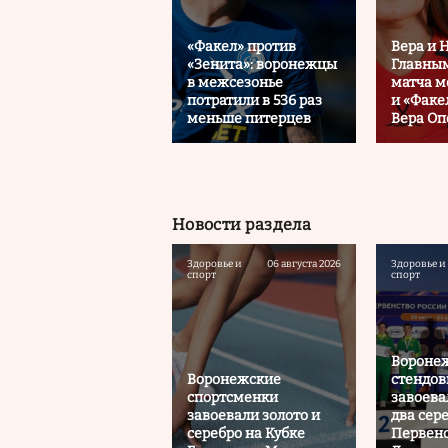
«Факел» против
Вера и 
«Зенита»: воронежцы
Главны
в межсезонье
матча м
потратили в 536 раз
и «Факе
меньше питерцев
Вера О
Новости раздела
Здоровье и
06 августа 2026
Здоровье и
спорт
спорт
Вороне
Воронежские
стендов
спортсменки
завоева
завоевали золото и
два сер
серебро на Кубке
Первенс