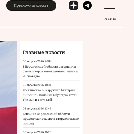
Предложить новость
МЕНЮ
Главные новости
06 августа 2026, 20:04
В Воронежской области завершили
съемки короткометражного фильма
«Исповедь»
06 августа 2026, 18:31
Роскачество обнаружило бактерии
кишечной палочки в бургерах сетей
The Бык и Torro Grill
06 августа 2026, 17:42
Бензин в Воронежской области
продолжает дешеветь вторую неделю
подряд
06 августа 2026, 16:28