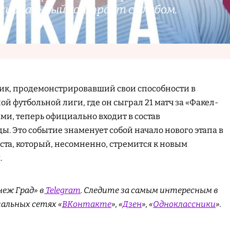
ссиональный контракт с клубом.
к, продемонстрировавший свои способности в
й футбольной лиги, где он сыграл 21 матч за «Факел-
ми, теперь официально входит в состав
. Это событие знаменует собой начало нового этапа в
ста, который, несомненно, стремится к новым
.
еж Град» в
Telegram
. Cледите за самым интересным в
иальных сетях «
ВКонтакте
», «
Дзен
», «
Одноклассники
».