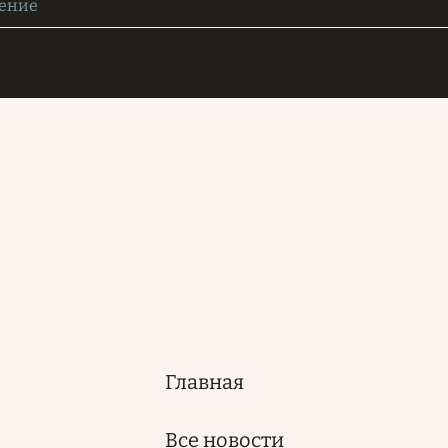
Главная
Основная
навигация
Все новости