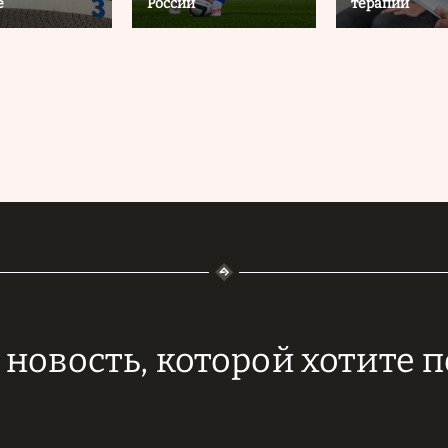
е
России
терапии
новость, которой хотите 