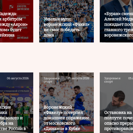
Надежда:
«Буран» смени
м арбитром
Унылые нули:
Алексей Медв
ежду «Акрон»
воронежский «Факел»
покидает пос
лом» будет
не смог победить
главного тре
пейкина
дома
воронежского
06 августа 2026
Здоровье и
05 августа 2026
Здоровье и
05 
спорт
спорт
жские
Воронежский
ики
«Факелу» потерпел
Остановка на
ли золото и
домашнее поражение
полпути: поч
ебра на
от московского
опасно прер
тве России в
«Динамо» в Кубке
противорако