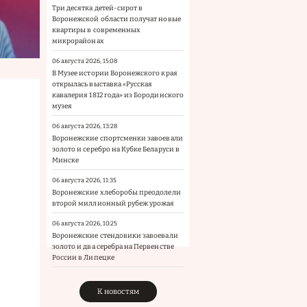
Три десятка детей-сирот в
Воронежской области получат новые
квартиры в современных
микрорайонах
06 августа 2026, 15:08
В Музее истории Воронежского края
открылась выставка «Русская
кавалерия 1812 года» из Бородинского
музея
06 августа 2026, 13:28
Воронежские спортсменки завоевали
золото и серебро на Кубке Беларуси в
Минске
06 августа 2026, 11:35
Воронежские хлеборобы преодолели
второй миллионный рубеж урожая
06 августа 2026, 10:25
Воронежские стендовики завоевали
золото и два серебра на Первенстве
России в Липецке
К новостям