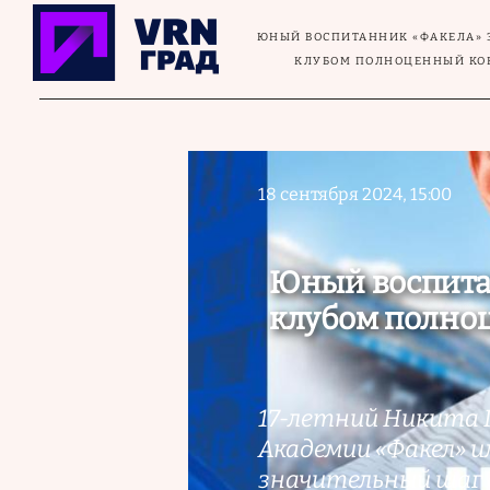
Перейти к основному содержанию
ЮНЫЙ ВОСПИТАННИК «ФАКЕЛА» 
КЛУБОМ ПОЛНОЦЕННЫЙ КО
18 сентября 2024, 15:00
Юный воспита
клубом полно
17-летний Никита 
Академии «Факел» им
значительный шаг в