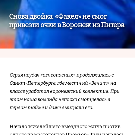
Снова двойка: «Факел» не смог
привезти очки в Воронеж из Питера
Серия неудач «огнеопасных» продолжилась с
Санкт-Петербурге, где местный «Зенит» на
классе уработал воронежский коллектив. При
этом наша команда неплохо смотрелась в
первом тайме и даже выиграла его.
Начало тяжелейшего выездного матча против
одного из мастодонтов Премьер-Лиги началось