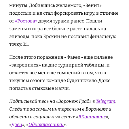
минуты. Добившись желаемого, «Зенит»
подостыл и не стал форсировать игру, в отличие
от
«Ростова»
двумя турами ранее. Пошли
замены и игра все больше рассыпалась на
эпизоды, пока Ерохин не поставил финальную
точку: 3:1.
После этого поражения «Факел» еще сильнее
«закрепился» на дне турнирной таблицы, и
остается все меньше сомнений в том, что в
текущем сезоне команде будет тяжело. Даже
попасть в стыковые матчи.
Подписывайтесь на «Воронеж Град» в
Telegram
.
Cледите за самым интересным в Воронеже и
области в социальных сетях «
ВКонтакте
»,
«
Дзен
», «
Одноклассники
».