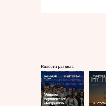
Новости раздела
Культура и
07 августа 2026
Культура и
отдых
отдых
Ученики
воронежской
«Матрешки»
В Воро