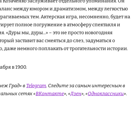
а Козаченко заслуживает отдельного упоминания. Он
аланс между юмором и драматизмом, между легкостью
трагиваемых тем. Актерская игра, несомненно, будет на
тирует полное погружение в атмосферу спектакля и
 «Дуры мы, дуры...» – это не просто новогодняя
торый заставит вас смеяться до слез, задуматься о
, даже немного поплакать от трогательности истории.
бря в 19:00.
неж Град» в
Telegram
. Cледите за самым интересным в
иальных сетях «
ВКонтакте
», «
Дзен
», «
Одноклассники
».