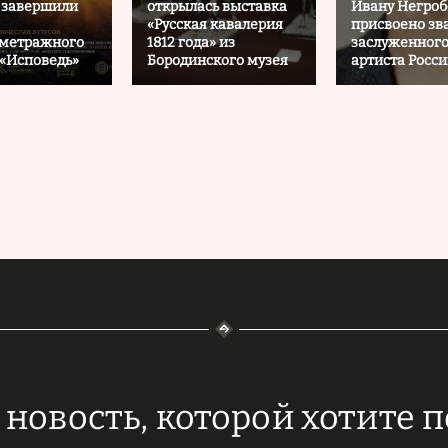
 завершили
открылась выставка
Ивану Негроб
«Русская кавалерия
присвоено зв
ометражного
1812 года» из
заслуженног
«Исповедь»
Бородинского музея
артиста Росс
новость, которой хотите 