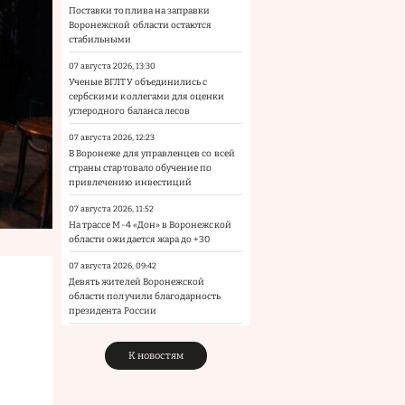
Поставки топлива на заправки
Воронежской области остаются
стабильными
07 августа 2026, 13:30
Ученые ВГЛТУ объединились с
сербскими коллегами для оценки
углеродного баланса лесов
07 августа 2026, 12:23
В Воронеже для управленцев со всей
страны стартовало обучение по
привлечению инвестиций
07 августа 2026, 11:52
На трассе М-4 «Дон» в Воронежской
области ожидается жара до +30
07 августа 2026, 09:42
Девять жителей Воронежской
области получили благодарность
президента России
К новостям