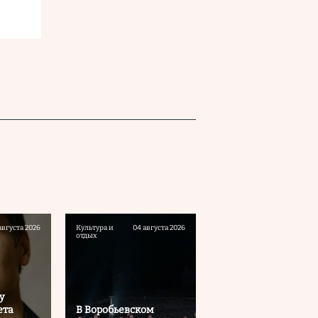
августа 2026
Культура и
04 августа 2026
отдых
у
ета
В Воробьевском