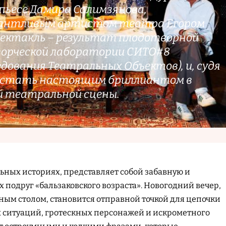
о пьесе Дамира Салимзянова,
антливым артистом театра Егором
пектакль – результат плодотворной
ворческой лаборатории СИТО#8
дования Театральных Объектов), и, судя
т стать настоящим бриллиантом в
й театральной сцены.
льных историях, представляет собой забавную и
 подруг «бальзаковского возраста». Новогодний вечер,
ым столом, становится отправной точкой для цепочки
 ситуаций, гротескных персонажей и искрометного