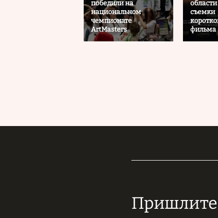
победили на
области
национальном
съемки
чемпионате
коротк
ArtMasters
фильма 
Пришлите 