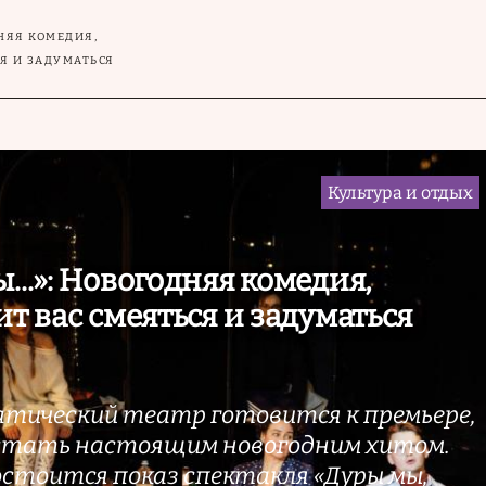
ДНЯЯ КОМЕДИЯ,
СЯ И ЗАДУМАТЬСЯ
Культура и отдых
...»: Новогодняя комедия,
ит вас смеяться и задуматься
тический театр готовится к премьере,
стать настоящим новогодним хитом.
 состоится показ спектакля «Дуры мы,