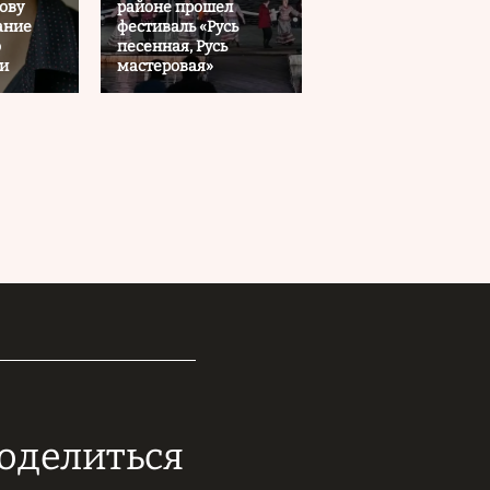
ову
районе прошел
ание
фестиваль «Русь
о
песенная, Русь
ии
мастеровая»
поделиться