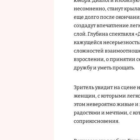
юмора. Диалоги изобилую
несомненно, станут крыл
еще долго после окончания
создадут впечатление лег
слой. Глубина спектакля «
кажущейся несерьезность
сложностей взаимоотношен
взрослении, о принятии се
дружбу и уметь прощать.
Зритель увидит на сцене 
женщин, с которыми легко
этом невероятно живые и
радостями и мечтами, с к
соприкосновения.