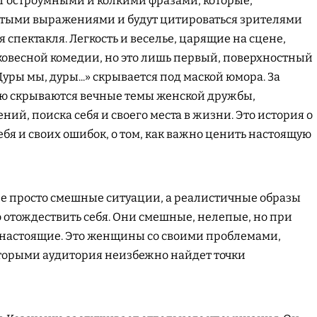
т остроумными и колкими фразами, которые,
атыми выражениями и будут цитироваться зрителями
 спектакля. Легкость и веселье, царящие на сцене,
ковесной комедии, но это лишь первый, поверхностный
Дуры мы, дуры...» скрывается под маской юмора. За
ю скрываются вечные темы женской дружбы,
ий, поиска себя и своего места в жизни. Это история о
бя и своих ошибок, о том, как важно ценить настоящую
не просто смешные ситуации, а реалистичные образы
 отождествить себя. Они смешные, нелепые, но при
 настоящие. Это женщины со своими проблемами,
оторыми аудитория неизбежно найдет точки