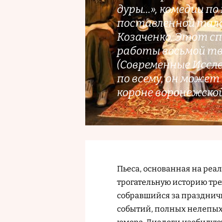
дуры...», комедии п
поставленной тал
Козаченко. Этот с
работы восьмой т
(Современные Иссле
по всему, он може
короне воронежско
Пьеса, основанная на реа
трогательную историю трех
собравшийся за праздничн
событий, полных нелепых