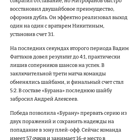
сократил отставание, но Митрофанов быстро
восстановил двушайбовое преимущество,
оформив дубль. Он эффектно реализовал выход
один на один с вратарем Никитиным,
установив счет 3:1.
На последних секундах второго периода Вадим
Фаттахов довел результат до 4:1, практически
лишив соперников шансов на успех. В
заключительной трети матча команды
обменялись шайбами, и финальный счет стал
5:2. В составе «Бурана» последнюю шайбу
забросил Андрей Алексеев.
Победа позволила «Бурану» прервать серию из
двух поражений и сохранить надежды на
попадание в зону плей-офф. Сейчас команда
имеет 57 очков и занимает 16-е место в