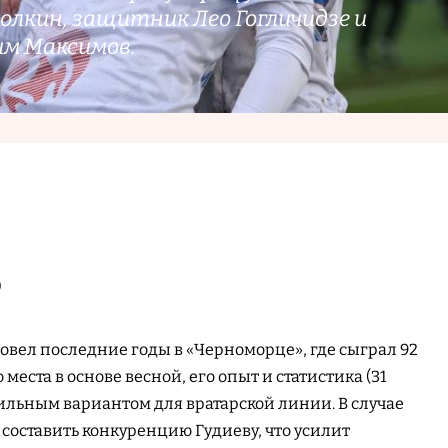
олкин, защитник Лео Гогличидзе и
м Максимов.
)
овел последние годы в «Черноморце», где сыграл 92
места в основе весной, его опыт и статистика (31
сильным вариантом для вратарской линии. В случае
составить конкуренцию Гудиеву, что усилит