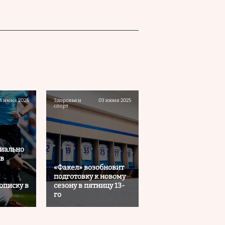
4 июня 2025
Здоровье и
03 июня 2025
спорт
иально
 в
«Факел» возобновит
подготовку к новому
описку в
сезону в пятницу 13-
го