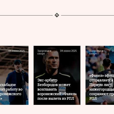
05 июня 2025
Здоровье и
04 июня 2025
Здоровье и
0
спорт
спорт
«Факел» офиц
Экс-арбитр
отправляется
схабадзе
Безбородов может
Первую лигу,
ит работу во
возглавить
нижегородцы
оронежского
воронежский «Факел»
сохраняют пр
»
после вылета из РПЛ
РПЛ