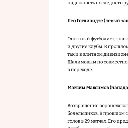
надежность последнего ру
Лео Гогличидзе (левый за
Опытный футболист, знако
и другие клубы. В прошлом
так и в элитном дивизион
Шалимовым по совместной
в переходе.
Максим Максимов (напад
Возвращение воронежског
болельщиков. В прошлом с
голов в 29 матчах. Его пре