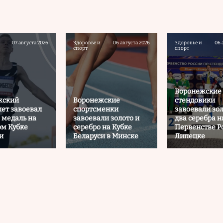
07 августа 2026
Здоровье и
06 августа 2026
Здоровье и
06 
спорт
спорт
Воронежские
жский
Воронежские
стендовики
лет завоевал
спортсменки
завоевали зол
 медаль на
завоевали золото и
два серебра н
м Кубке
серебро на Кубке
Первенстве Р
и
Беларуси в Минске
Липецке