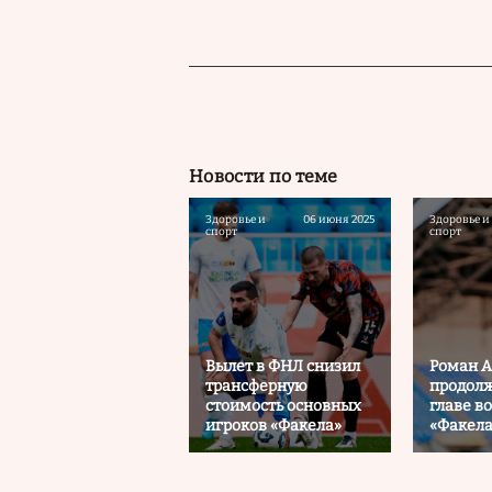
Новости по теме
Здоровье и
06 июня 2025
Здоровье и
спорт
спорт
Вылет в ФНЛ снизил
Роман А
трансферную
продолж
стоимость основных
главе в
игроков «Факела»
«Факела