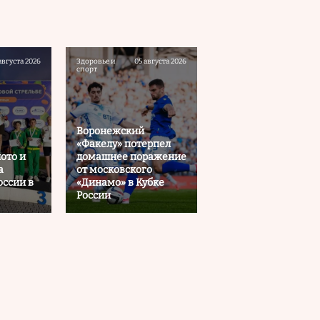
августа 2026
Здоровье и
05 августа 2026
спорт
Воронежский
«Факелу» потерпел
ото и
домашнее поражение
а
от московского
оссии в
«Динамо» в Кубке
России