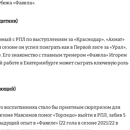
бежа «Факела».
щитник)
мый с РПЛ по выступлениям за «Краснодар», «Ахмат»
 сезоне он успел поиграть как в Первой лиге за «Урал»,
е. Его знакомство с главным тренером «Факела» Игорем
 работе в Екатеринбурге может сыграть ключевую роль
ающий)
о воспитанника стало бы приятным сюрпризом для
езоне Максимов помог «Торпедо» выйти в РПЛ, забив 5
дыдущий опыт в «Факеле» (22 гола в сезоне 2021/22 в