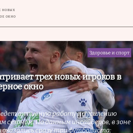
Х НОВЫХ
НОЕ ОКНО
Здоровье и спорт
атривает трех новых игроков в
ерное окно
ведет активную работу по усилению
м сезоном. По данным инсайдеров, в зоне
 оказались сразу три футболиста: