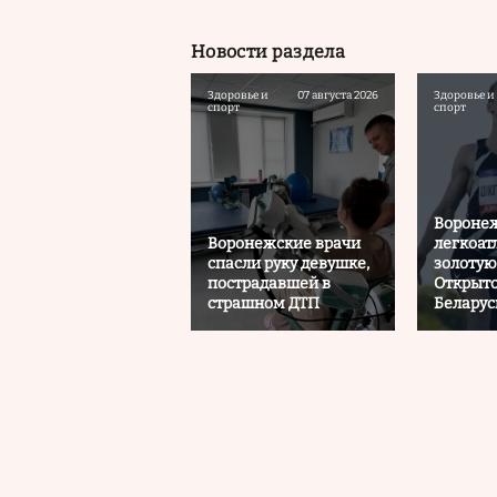
Новости раздела
Здоровье и
07 августа 2026
Здоровье и
спорт
спорт
Вороне
Воронежские врачи
легкоат
спасли руку девушке,
золотую
пострадавшей в
Открыто
страшном ДТП
Беларус