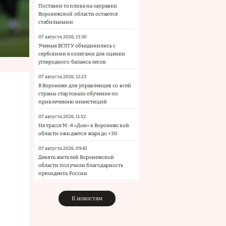
Поставки топлива на заправки
Воронежской области остаются
стабильными
07 августа 2026, 13:30
Ученые ВГЛТУ объединились с
сербскими коллегами для оценки
углеродного баланса лесов
07 августа 2026, 12:23
В Воронеже для управленцев со всей
страны стартовало обучение по
привлечению инвестиций
07 августа 2026, 11:52
На трассе М-4 «Дон» в Воронежской
области ожидается жара до +30
07 августа 2026, 09:42
Девять жителей Воронежской
области получили благодарность
президента России
К новостям