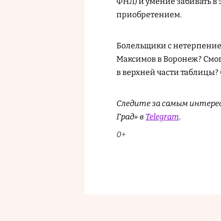
ФНЛ) и умение забивать в
приобретением.
Болельщики с нетерпение
Максимов в Воронеж? Смогу
в верхней части таблицы? 
Следите за самым интере
Град» в
Telegram
.
0+