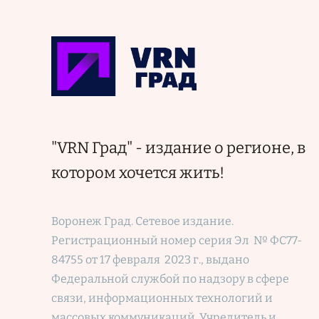
"VRN Град" - издание о регионе, в
котором хочется жить!
Воронеж Град. Сетевое издание.
Регистрационный номер
серия Эл № ФС77-
84755 от 17 февраля 2023 г., выдано
Федеральной службой по надзору в сфере
связи, информационных технологий и
массовых коммуникаций. Учредитель и