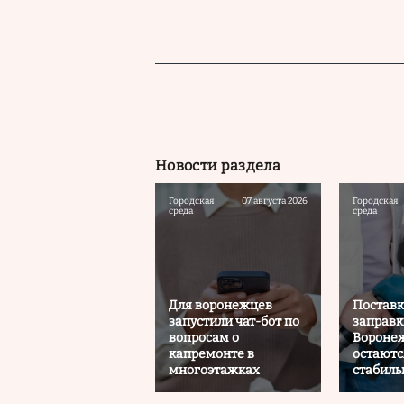
Новости раздела
Городская
07 августа 2026
Городская
среда
среда
Для воронежцев
Поставк
запустили чат-бот по
заправк
вопросам о
Воронеж
капремонте в
остаютс
многоэтажках
стабил