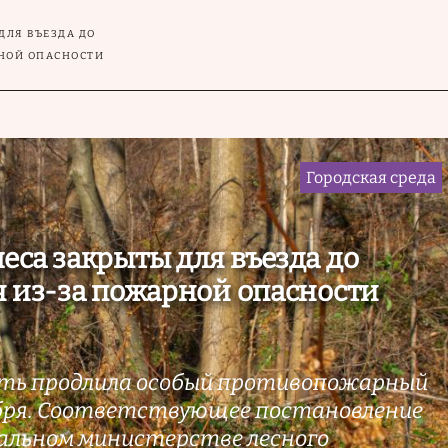
ДЛЯ ВЪЕЗДА ДО
РНОЙ ОПАСНОСТИ
Городская среда
еса закрыты для въезда до
я из-за пожарной опасности
сть продлила особый противопожарный
бря. Соответствующее постановление
нальном министерстве лесного