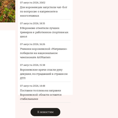
07 августа 2026, 20:02
Для воронежцев запустили чат-бот
по вопросам о капремонте в
многоэтажках
07 августа 2026, 18:35
В Воронеже отметили лучших
тренеров и работников спортивных
школ
07 августа 2026, 16:26
Ученики воронежской «Матрешки»
победили на национальном
чемпионате ArtMasters
07 августа 2026, 15:38
Воронежские врачи спасли руку
девушке, пострадавшей в страшном
ДТП
07 августа 2026, 14:48
Поставки топлива на заправки
Воронежской области остаются
стабильными
К новостям