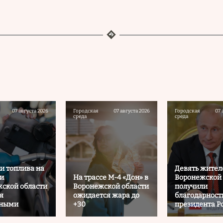
07 августа 2026
Городская
07 августа 2026
Городская
07 
среда
среда
и топлива на
Девять жител
и
На трассе М-4 «Дон» в
Воронежской 
ской области
Воронежской области
получили
я
ожидается жара до
благодарност
ьными
+30
президента Р