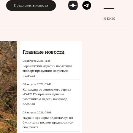
Предложить новость
МЕНЮ
Главные новости
08 августа 2026, 11:35
Воронежские аграрии нарастили
экспорт продукции на треть за
полгода
08 августа 2026, 09:46
Командир воронежского отряда
«САРМАТ» признан лучшим
работником недели на заводе
КАМАЗа
08 августа 2026, 08:08
«Буран» проиграл «Кристаллу» по
буллитам в первом предсезонном
спарринге