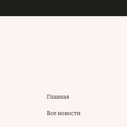
Главная
Основная
навигация
Все новости