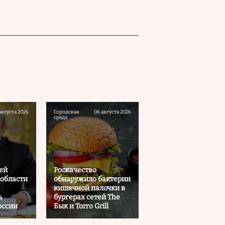
августа 2026
Городская
06 августа 2026
среда
ей
Роскачество
области
обнаружило бактерии
кишечной палочки в
ь
бургерах сетей The
оссии
Бык и Torro Grill