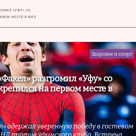
ОМИЛ «УФУ» СО
ЕРВОМ МЕСТЕ В ФНЛ
Здоровье и спорт
Факел» разгромил «Уфу» со
акрепился на первом месте в
л» одержал уверенную победу в гостевом
ФНЛ против уфимского клуба. Встреча