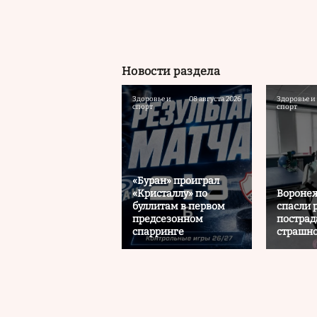
Новости раздела
Здоровье и
08 августа 2026
Здоровье и
спорт
спорт
«Буран» проиграл
«Кристаллу» по
Воронеж
буллитам в первом
спасли 
предсезонном
пострад
спарринге
страшн