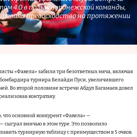
том 4:0 в пользу воронежской команды,
ировала превосходство на протяжении
листы «Факела» забили три безответных мяча, включая
о бомбардира турнира Белайди Пуси, увеличившего
ячей. Во второй половине встречи Абдул Багамаев довел
 реализовав контратаку.
, что основной конкурент «Факела» —
— сыграл вничью в этом туре. Это позволило
лавить турнирную таблицу с преимуществом в 5 очков.