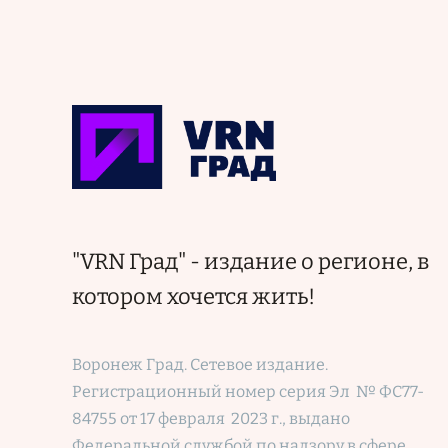
"VRN Град" - издание о регионе, в
котором хочется жить!
Воронеж Град. Сетевое издание.
Регистрационный номер
серия Эл № ФС77-
84755 от 17 февраля 2023 г., выдано
Федеральной службой по надзору в сфере