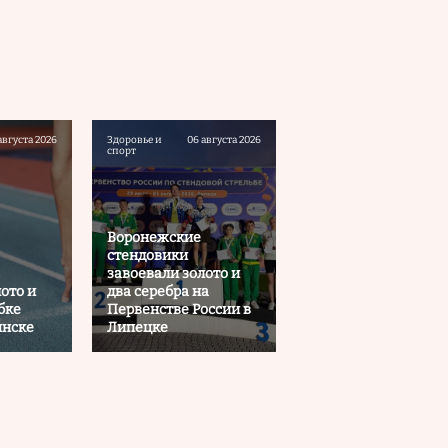
августа 2026
Здоровье и
06 августа 2026
спорт
Воронежские
стендовики
завоевали золото и
ото и
два серебра на
бке
Первенстве России в
инске
Липецке