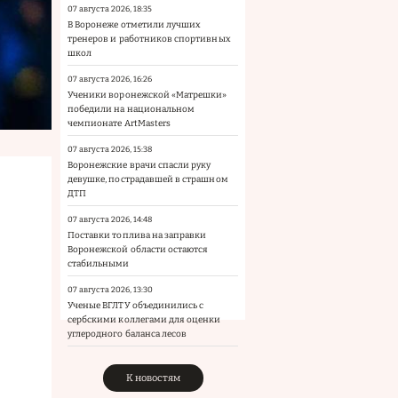
07 августа 2026, 18:35
В Воронеже отметили лучших
тренеров и работников спортивных
школ
07 августа 2026, 16:26
Ученики воронежской «Матрешки»
победили на национальном
чемпионате ArtMasters
07 августа 2026, 15:38
Воронежские врачи спасли руку
девушке, пострадавшей в страшном
ДТП
07 августа 2026, 14:48
Поставки топлива на заправки
Воронежской области остаются
стабильными
07 августа 2026, 13:30
Ученые ВГЛТУ объединились с
сербскими коллегами для оценки
углеродного баланса лесов
К новостям