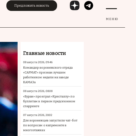
Предложить новость
МЕНЮ
Главные новости
08 августа 2026, 09:46
Командир воронежского отряда
«САРМАТ» признан лучшим
работником недели на заводе
КАМАЗа
08 августа 2026, 08:08
«Буран» проиграл «Кристаллу» по
буллитам в первом предсезонном
спарринге
07 августа 2026, 20:02
Для воронежцев запустили чат-бот
по вопросам о капремонте в
многоэтажках