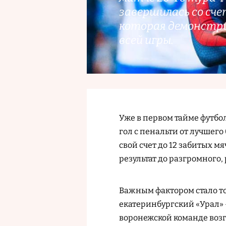
завершилась со сче
которая демонстр
всей игры.
Уже в первом тайме футбо
гол с пенальти от лучшег
свой счет до 12 забитых м
результат до разгромного,
Важным фактором стало то
екатеринбургский «Урал» 
воронежской команде возг