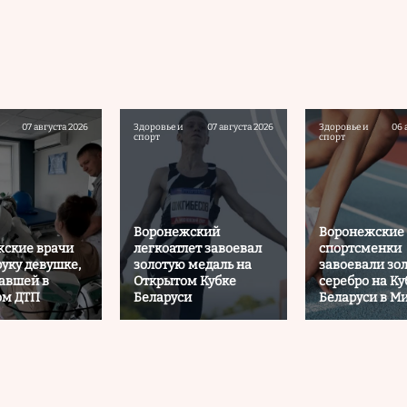
07 августа 2026
Здоровье и
07 августа 2026
Здоровье и
06 
спорт
спорт
Воронежский
Воронежские
ские врачи
легкоатлет завоевал
спортсменки
руку девушке,
золотую медаль на
завоевали зол
авшей в
Открытом Кубке
серебро на Ку
ом ДТП
Беларуси
Беларуси в М