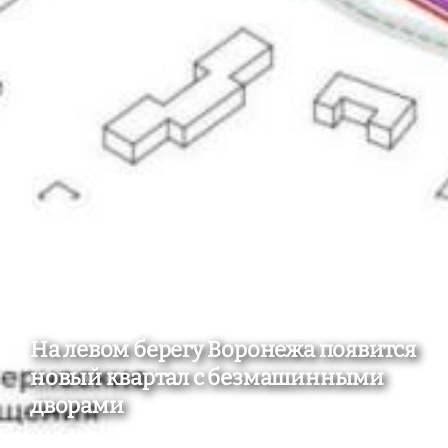
На левом берегу Воронежа появится
новый квартал с безмашинными
дворами