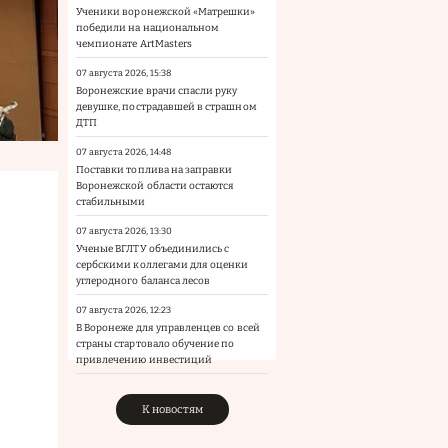
Ученики воронежской «Матрешки»
победили на национальном
чемпионате ArtMasters
07 августа 2026, 15:38
Воронежские врачи спасли руку
девушке, пострадавшей в страшном
ДТП
07 августа 2026, 14:48
Поставки топлива на заправки
Воронежской области остаются
стабильными
07 августа 2026, 13:30
Ученые ВГЛТУ объединились с
сербскими коллегами для оценки
углеродного баланса лесов
07 августа 2026, 12:23
В Воронеже для управленцев со всей
страны стартовало обучение по
привлечению инвестиций
К новостям