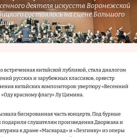
женного деятеля искусств Воронежской
ицкого состоялось на сцене Большого
ития.
о встреченная китайской публикой, стала диалогом
ений русских и зарубежных классиков, оркестр
нения китайских композиторов: увертюру «Весенний
 «Оду красному флагу» Лу Цимина.
ызвала бисированная часть концерта. Под бурные
 подарили слушателям произведения Дворжака и
чатуряна к драме «Маскарад» и «Лезгинку» из оперы