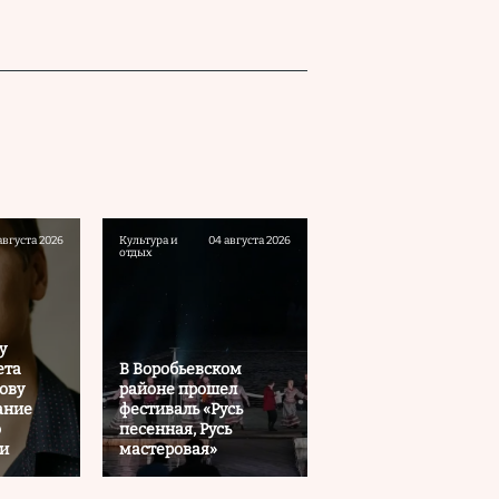
августа 2026
Культура и
04 августа 2026
отдых
у
ета
В Воробьевском
ову
районе прошел
ание
фестиваль «Русь
о
песенная, Русь
ии
мастеровая»