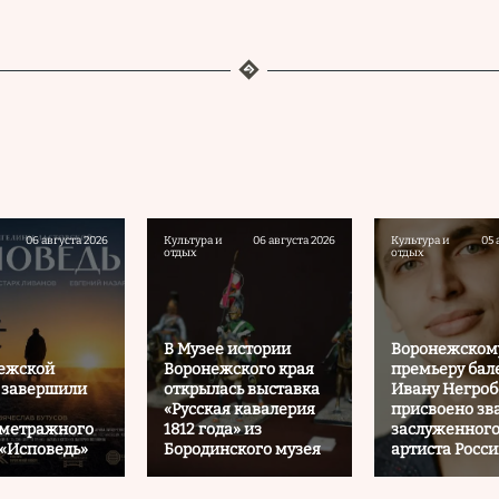
06 августа 2026
Культура и
06 августа 2026
Культура и
05 
отдых
отдых
В Музее истории
Воронежском
нежской
Воронежского края
премьеру бал
 завершили
открылась выставка
Ивану Негроб
«Русская кавалерия
присвоено зв
ометражного
1812 года» из
заслуженног
«Исповедь»
Бородинского музея
артиста Росс