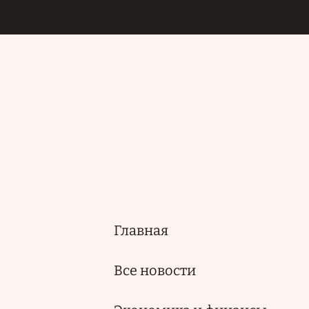
Главная
Основная
навигация
Все новости