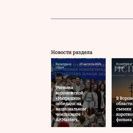
Новости раздела
Культура и
07 августа 2026
Культура и
отдых
отдых
Ученики
воронежской
«Матрешки»
В Воро
победили на
области
национальном
съемки
чемпионате
коротк
ArtMasters
фильма 