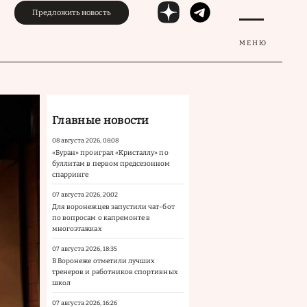
Предложить новость
МЕНЮ
Главные новости
08 августа 2026, 08:08
«Буран» проиграл «Кристаллу» по
буллитам в первом предсезонном
спарринге
07 августа 2026, 20:02
Для воронежцев запустили чат-бот
по вопросам о капремонте в
многоэтажках
07 августа 2026, 18:35
В Воронеже отметили лучших
тренеров и работников спортивных
школ
07 августа 2026, 16:26