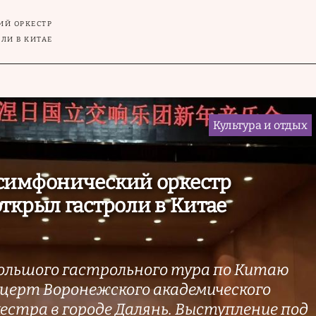
ИЙ ОРКЕСТР
ЛИ В КИТАЕ
Культура и отдых
симфонический оркестр
ткрыл гастроли в Китае
ольшого гастрольного тура по Китаю
церт Воронежского академического
естра в городе Далянь. Выступление под