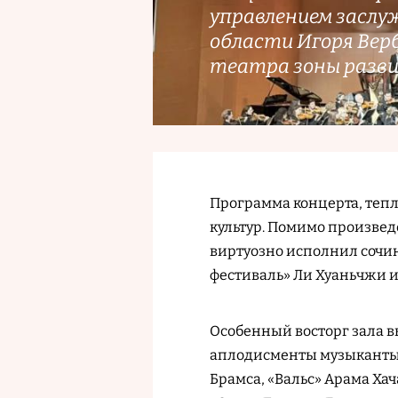
управлением заслу
области Игоря Верб
театра зоны разв
Программа концерта, тепл
культур. Помимо произвед
виртуозно исполнил сочи
фестиваль» Ли Хуаньчжи и
Особенный восторг зала в
аплодисменты музыканты
Брамса, «Вальс» Арама Ха