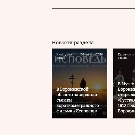
Новости раздела
Культура и
06 августа 2026
Культура и
отдых
отдых
В Музее
В Воронежской
Воронеж
области завершили
открыла
съемки
«Русска
короткометражного
1812 год
фильма «Исповедь»
Бородин