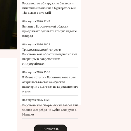
Роскачество обнаружило бактерии
кишечной палочки в бургерах сетей
The Бык и Torro Grill
06 августа 2026, 17:42
Бензин в Воронежской области
продолжает дешеветь вторую неделю
подряд
06 августа 2026, 16:28
Три десятка детей-сирот в
Воронежской области получат новые
квартиры в современных
микрорайонах
06 августа 2026, 15:08
В Музее истории Воронежского края
открылась выставка «Русская
кавалерия 1812 года» из Бородинского
музея
06 августа 2026, 13:28
Воронежские спортсменки завоевали
золото и серебро на Кубке Беларуси в
Минске
К новостям