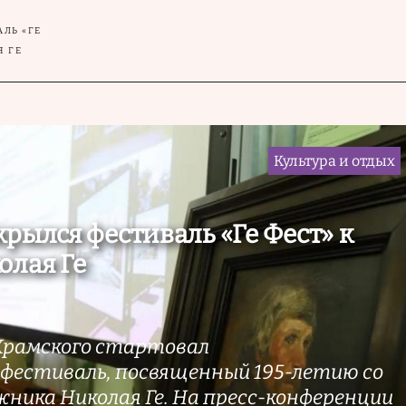
АЛЬ «ГЕ
Я ГЕ
Культура и отдых
рылся фестиваль «Ге Фест» к
олая Ге
 Крамского стартовал
фестиваль, посвященный 195-летию со
ника Николая Ге. На пресс-конференции