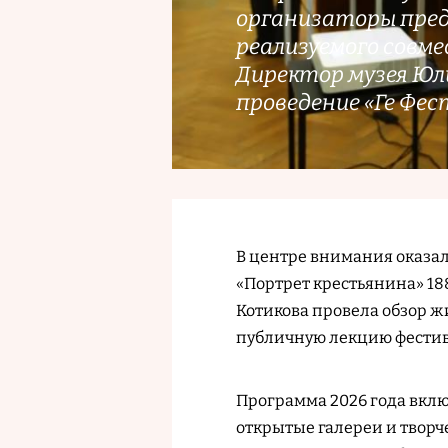
организаторы пред
реализуемого совме
Директор музея Юли
проведение «Ге Фес
В центре внимания оказал
«Портрет крестьянина» 18
Котикова провела обзор ж
публичную лекцию фестив
Программа 2026 года вклю
открытые галереи и творч