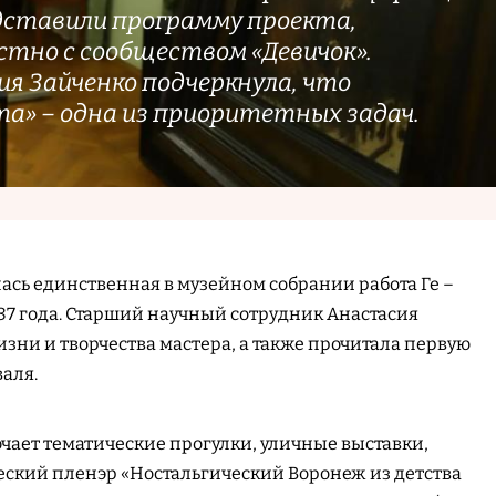
ставили программу проекта,
стно с сообществом «Девичок».
я Зайченко подчеркнула, что
та» – одна из приоритетных задач.
ась единственная в музейном собрании работа Ге –
87 года. Старший научный сотрудник Анастасия
изни и творчества мастера, а также прочитала первую
аля.
чает тематические прогулки, уличные выставки,
еский пленэр «Ностальгический Воронеж из детства