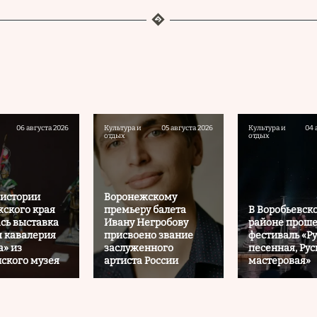
06 августа 2026
Культура и
05 августа 2026
Культура и
04 
отдых
отдых
 истории
Воронежскому
ского края
премьеру балета
В Воробьевск
сь выставка
Ивану Негробову
районе прош
я кавалерия
присвоено звание
фестиваль «Ру
а» из
заслуженного
песенная, Рус
ского музея
артиста России
мастеровая»