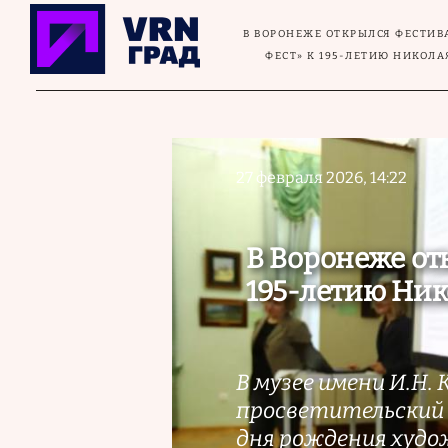
Перейти к основному содержанию
В ВОРОНЕЖЕ ОТКРЫЛСЯ ФЕСТИВ
ФЕСТ» К 195-ЛЕТИЮ НИКОЛА
27 февраля 2026, 14:22
В Воронеже отк
195-летию Ник
В музее имени И.Н.
просветительский 
дня рождения худож