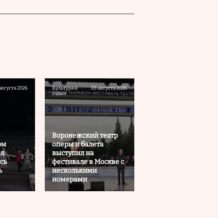
августа 2026
Культура и
03 августа 2026
отдых
Воронежский театр
ом
оперы и балета
ел
выступил на
сь
фестивале в Москве с
ь
несколькими
номерами