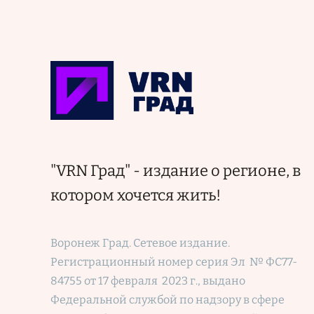
"VRN Град" - издание о регионе, в
котором хочется жить!
Воронеж Град. Сетевое издание.
Регистрационный номер
серия Эл № ФС77-
84755 от 17 февраля 2023 г., выдано
Федеральной службой по надзору в сфере