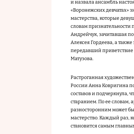
и назвала ансамбль настоя
«Воронежских девчатах» зн
мастерства, которые девуш
словам признательности 
Андрейчук, зачитавшая п
Алексея Гордеева, а такж
передавший приветствие 
Матузова.
Растроганная художестве
России Анна Ковригина по
составов и подчеркнула, ч
старанием. По ее словам, 
разносторонним может быт
мастерство. Каждый раз, к
становится самым главны