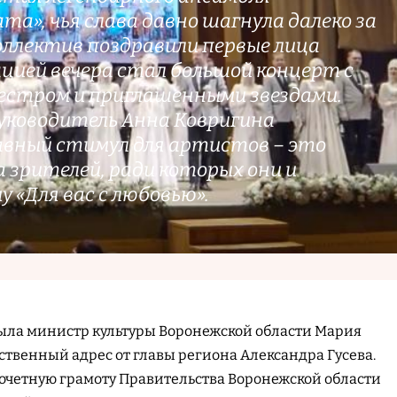
та», чья слава давно шагнула далеко за
оллектив поздравили первые лица
ацией вечера стал большой концерт с
естром и приглашенными звездами.
ководитель Анна Ковригина
лавный стимул для артистов – это
 зрителей, ради которых они и
 «Для вас с любовью».
ыла министр культуры Воронежской области Мария
ственный адрес от главы региона Александра Гусева.
очетную грамоту Правительства Воронежской области