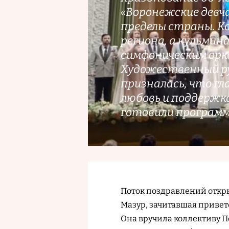
«Воронежские девча
пределы страны. К
региона, а кульмин
симфоническим орк
Художественный ру
призналась, что г
любовь и поддержка
готовили программу
Поток поздравлений откр
Мазур, зачитавшая привет
Она вручила коллективу П