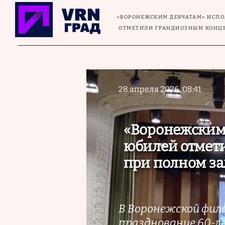
Перейти к основному содержанию
«ВОРОНЕЖСКИМ ДЕВЧАТАМ» ИСПО
ОТМЕТИЛИ ГРАНДИОЗНЫМ КОНЦЕ
28 апреля 2026, 08:41
«Воронежским 
юбилей отмет
при полном за
В Воронежской фил
празднование 60-л