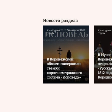
Новости раздела
Культура и
06 августа 2026
Культура и
отдых
отдых
В Музее
В Воронежской
Воронеж
области завершили
открыла
съемки
«Русска
короткометражного
1812 год
фильма «Исповедь»
Бородин