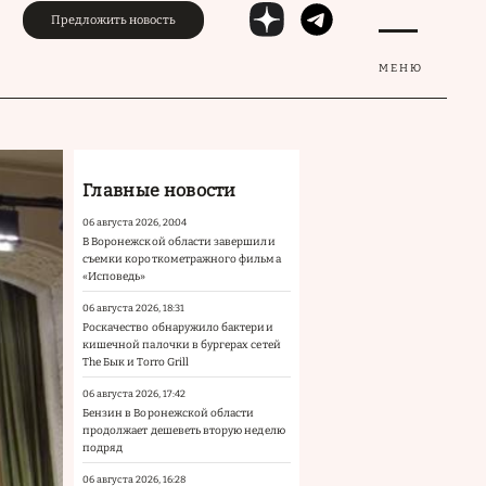
Предложить новость
МЕНЮ
Главные новости
06 августа 2026, 20:04
В Воронежской области завершили
съемки короткометражного фильма
«Исповедь»
06 августа 2026, 18:31
Роскачество обнаружило бактерии
кишечной палочки в бургерах сетей
The Бык и Torro Grill
06 августа 2026, 17:42
Бензин в Воронежской области
продолжает дешеветь вторую неделю
подряд
06 августа 2026, 16:28