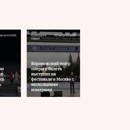
августа 2026
Культура и
03 августа 2026
отдых
Воронежский театр
ом
оперы и балета
ел
выступил на
сь
фестивале в Москве с
ь
несколькими
номерами