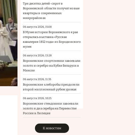
Три десятка детей-сирот в
Воронежской области получат новые
квартиры в современных
микрорайонах
06 августа 2026, 15:08
В Музее истории Воронежского края
открылась выставка «Русская
кавалерия 1812 года» из Бородинского
музея
06 августа 2026, 13:28
Воронежские спортсменки завоевали
золото и серебро на Кубке Беларуси в
Минске
06 августа 2026, 11:35
Воронежские хлеборобы преодолели
второй миллионный рубеж урожая
06 августа 2026, 10:25
Воронежские стендовики завоевали
золото и два серебра на Первенстве
России в Липецке
К новостям