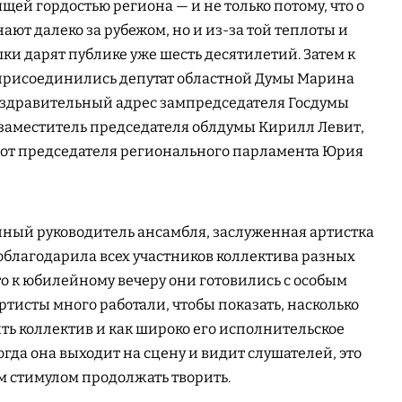
щей гордостью региона — и не только потому, что о
ают далеко за рубежом, но и из-за той теплоты и
ки дарят публике уже шесть десятилетий. Затем к
присоединились депутат областной Думы Марина
оздравительный адрес зампредседателя Госдумы
е заместитель председателя облдумы Кирилл Левит,
от председателя регионального парламента Юрия
нный руководитель ансамбля, заслуженная артистка
благодарила всех участников коллектива разных
то к юбилейному вечеру они готовились с особым
артисты много работали, чтобы показать, насколько
ь коллектив и как широко его исполнительское
огда она выходит на сцену и видит слушателей, это
м стимулом продолжать творить.