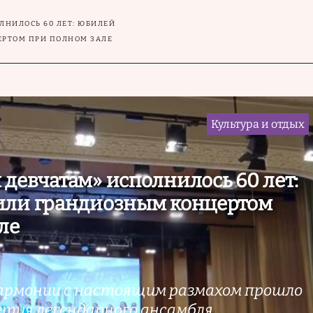
ЛНИЛОСЬ 60 ЛЕТ: ЮБИЛЕЙ
РТОМ ПРИ ПОЛНОМ ЗАЛЕ
Культура и отдых
девчатам» исполнилось 60 лет:
или грандиозным концертом
ле
армонии с настоящим размахом прошло
етия легендарного ансамбля