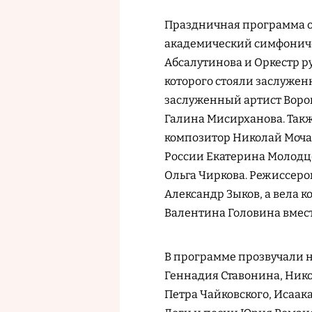
Праздничная программа о
академический симфониче
Абсалутинова и Оркестр р
которого стояли заслужен
заслуженный артист Воро
Галина Мисирханова. Такж
композитор Николай Мочал
России Екатерина Молодц
Ольга Чиркова. Режиссеро
Александр Зыков, а вела 
Валентина Головина вмес
В программе прозвучали н
Геннадия Ставонина, Нико
Петра Чайковского, Исаак