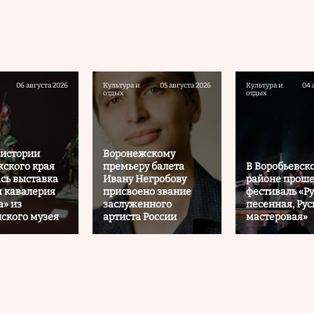
06 августа 2026
Культура и
05 августа 2026
Культура и
04 
отдых
отдых
 истории
Воронежскому
ского края
премьеру балета
В Воробьевск
сь выставка
Ивану Негробову
районе прош
я кавалерия
присвоено звание
фестиваль «Ру
а» из
заслуженного
песенная, Рус
ского музея
артиста России
мастеровая»