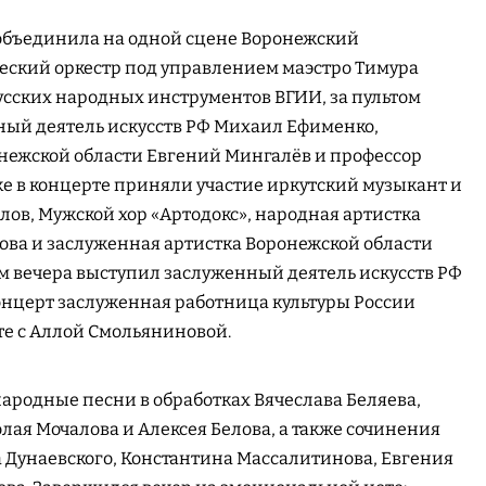
бъединила на одной сцене Воронежский
ский оркестр под управлением маэстро Тимура
усских народных инструментов ВГИИ, за пультом
ный деятель искусств РФ Михаил Ефименко,
нежской области Евгений Мингалёв и профессор
е в концерте приняли участие иркутский музыкант и
ов, Мужской хор «Артодокс», народная артистка
ова и заслуженная артистка Воронежской области
м вечера выступил заслуженный деятель искусств РФ
концерт заслуженная работница культуры России
те с Аллой Смольяниновой.
ародные песни в обработках Вячеслава Беляева,
лая Мочалова и Алексея Белова, а также сочинения
а Дунаевского, Константина Массалитинова, Евгения