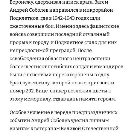
Воронежу, сдерживая натиск врага. Затем
Андрей Соболев направился в микрорайон
Подклетное, где в 1942-1943 годах шли
ожесточенные бои. Именно здесь фашистские
войска совершили последний отчаянный
прорыв к городу, и Подклетное стало для них
непреодолимой преградой. После
освобождения областного центра останки
более шестисот погибших солдат и командиров
были с почестями перезахоронены в одну
братскую могилу, которой позже присвоили
номер 292. Вице-спикер возложил цветы к
этому мемориалу, отдав дань памяти героям.
Особое значение в череде предпраздничных
событий Андрей Соболев уделил личным
визитам к ветеранам Великой Отечественной