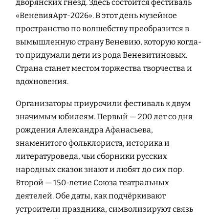
дворянских гнёзд. Здесь состоится фестиваль
«ВеневияАрт-2026». В этот день музейное
пространство по волшебству преобразится в
вымышленную страну Веневию, которую когда-
то придумали дети из рода Веневитиновых.
Страна станет местом торжества творчества и
вдохновения.
Организаторы приурочили фестиваль к двум
значимым юбилеям. Первый — 200 лет со дня
рождения Александра Афанасьева,
знаменитого фольклориста, историка и
литературоведа, чьи сборники русских
народных сказок знают и любят до сих пор.
Второй — 150-летие Союза театральных
деятелей. Обе даты, как подчёркивают
устроители праздника, символизируют связь