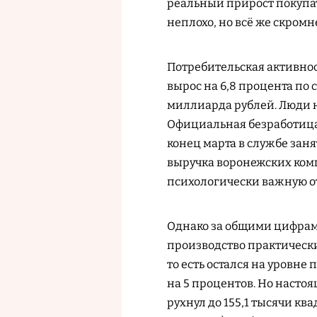
реальный прирост покупат
неплохо, но всё же скромн
Потребительская активно
вырос на 6,8 процента по 
миллиарда рублей. Люди не
Официальная безработица 
конец марта в службе заня
выручка воронежских ком
психологически важную от
Однако за общими цифра
производство практически 
то есть остался на уровне
на 5 процентов. Но насто
рухнул до 155,1 тысячи кв