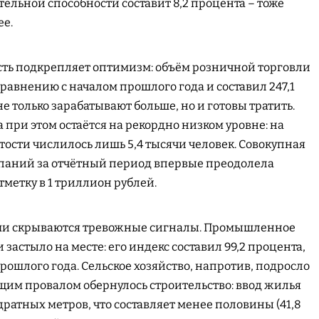
ельной способности составит 8,2 процента – тоже
ее.
сть подкрепляет оптимизм: объём розничной торговли
сравнению с началом прошлого года и составил 247,1
 только зарабатывают больше, но и готовы тратить.
при этом остаётся на рекордно низком уровне: на
тости числилось лишь 5,4 тысячи человек. Совокупная
паний за отчётный период впервые преодолела
метку в 1 триллион рублей.
ми скрываются тревожные сигналы. Промышленное
застыло на месте: его индекс составил 99,2 процента,
 прошлого года. Сельское хозяйство, напротив, подросло
ящим провалом обернулось строительство: ввод жилья
адратных метров, что составляет менее половины (41,8