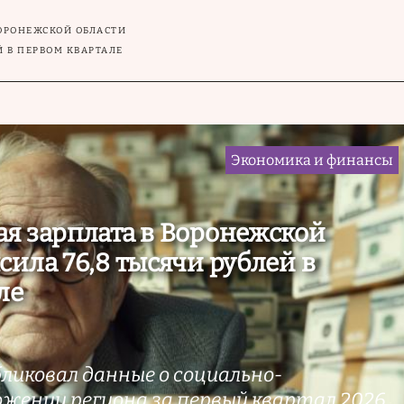
ВОРОНЕЖСКОЙ ОБЛАСТИ
Й В ПЕРВОМ КВАРТАЛЕ
Экономика и финансы
я зарплата в Воронежской
сила 76,8 тысячи рублей в
ле
иковал данные о социально-
ожении региона за первый квартал 2026