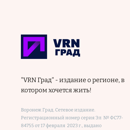
"VRN Град" - издание о регионе, в
котором хочется жить!
Воронеж Град. Сетевое издание.
Регистрационный номер
серия Эл № ФС77-
84755 от 17 февраля 2023 г., выдано