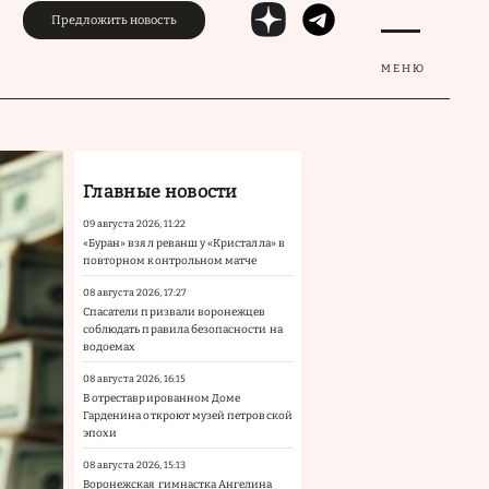
Предложить новость
МЕНЮ
Главные новости
09 августа 2026, 11:22
«Буран» взял реванш у «Кристалла» в
повторном контрольном матче
08 августа 2026, 17:27
Спасатели призвали воронежцев
соблюдать правила безопасности на
водоемах
08 августа 2026, 16:15
В отреставрированном Доме
Гарденина откроют музей петровской
эпохи
08 августа 2026, 15:13
Воронежская гимнастка Ангелина