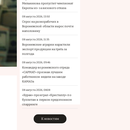
Мельникова пропустит чемпионат
Европы из-за визового отказа
08 августа 2026, 13:50
Спрос на разнорабочих в
Воронежской области вырос почти
наполовину
08 августа 2026, 11:35
Воронежские аграрии нарастили
экспорт продукции на треть за
полгода
08 августа 2026, 09:46
Командир воронежского отряда
«САРМАТ» признан лучшим
работником недели на заводе
КАМАЗа
08 августа 2026, 08:08
«Буран» проиграл «Кристаллу» по
буллитам в первом предсезонном
спарринге
К новостям