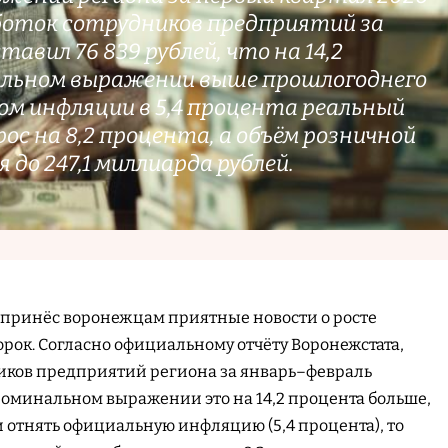
аботок сотрудников предприятий за
авил 76 839 рублей, что на 14,2
альном выражении выше прошлогоднего
ом инфляции в 5,4 процента реальный
рос на 8,2 процента, а объём розничной
 до 247,1 миллиарда рублей.
 принёс воронежцам приятные новости о росте
оворок. Согласно официальному отчёту Воронежстата,
ников предприятий региона за январь–февраль
 номинальном выражении это на 14,2 процента больше,
и отнять официальную инфляцию (5,4 процента), то