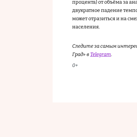
процента) от объёма за а
двукратное падение темпо
может отразиться и на см
населения.
Следите за самым интере
Град» в
Telegram
.
0+