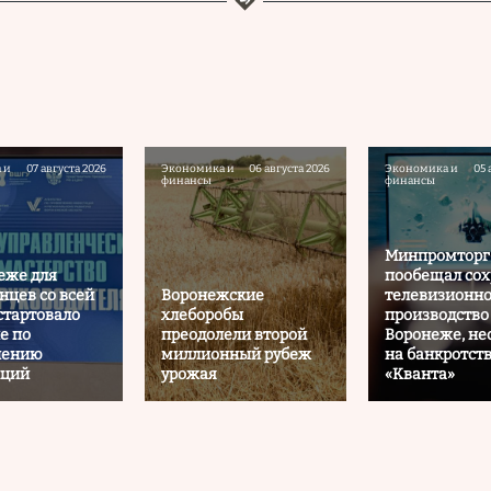
 и
07 августа 2026
Экономика и
06 августа 2026
Экономика и
05 
финансы
финансы
Минпромторг
еже для
пообещал сох
нцев со всей
Воронежские
телевизионн
стартовало
хлеборобы
производство
е по
преодолели второй
Воронеже, не
чению
миллионный рубеж
на банкротст
иций
урожая
«Кванта»