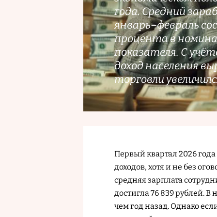
года. Средний зар
январь–февраль сост
процента в номин
показателя. С учёт
доход населения вы
торговли увеличился
Первый квартал 2026 года
доходов, хотя и не без ог
средняя зарплата сотруд
достигла 76 839 рублей. В
чем год назад. Однако есл