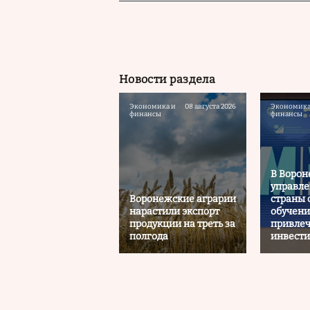
Новости раздела
Экономика и
08 августа 2026
Экономика
финансы
финансы
В Ворон
управле
Воронежские аграрии
страны 
нарастили экспорт
обучени
продукции на треть за
привле
полгода
инвест