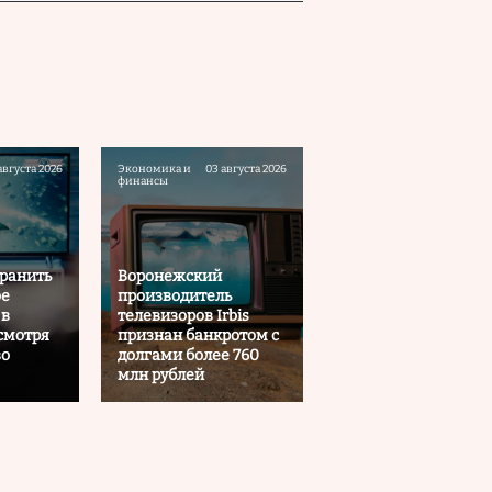
августа 2026
Экономика и
03 августа 2026
финансы
ранить
Воронежский
ое
производитель
 в
телевизоров Irbis
смотря
признан банкротом с
во
долгами более 760
млн рублей