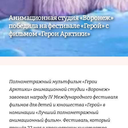
Анимационная студия «Воронеж»
победила на фестивале «Герой» с
фильмом «Герои Арктики»
Полнометражный мультфильм «Герои
Арктики» анимационной студии «Воронеж»
завоевал награду IV Международного фестиваля
фильмов для детей и юношества «Герой» в
номинации «Лучший полнометражный
анимационный фильм». Фестиваль, который
прошёл 22 мая в красноярском кинотеатре