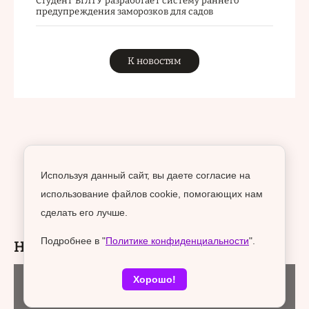
Студент ВГЛТУ разработает систему раннего
предупреждения заморозков для садов
К новостям
Используя данный сайт, вы даете согласие на
использование файлов cookie, помогающих нам
сделать его лучше.
Подробнее в "
Политике конфиденциальности
".
Новости раздела
Хорошо!
Городская среда
06 августа 2026