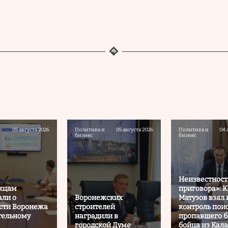
05 августа 2026
Политика и
05 августа 2026
Политика и
04 
бизнес
бизнес
Неизвестност
жцам
приговора»: 
али о
Воронежских
Матузов взял 
сти Воронежа
строителей
контроль пои
тельному
наградили в
пропавшего б
городской Думе
бойца из Кал