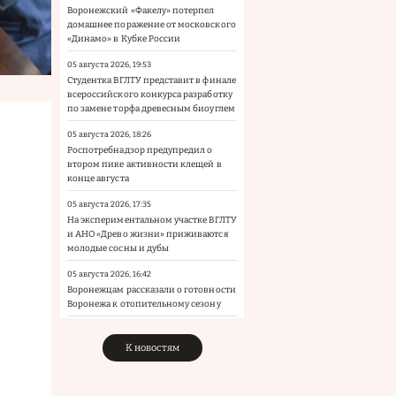
Воронежский «Факелу» потерпел
домашнее поражение от московского
«Динамо» в Кубке России
05 августа 2026, 19:53
Студентка ВГЛТУ представит в финале
всероссийского конкурса разработку
по замене торфа древесным биоуглем
05 августа 2026, 18:26
Роспотребнадзор предупредил о
втором пике активности клещей в
конце августа
05 августа 2026, 17:35
На экспериментальном участке ВГЛТУ
и АНО «Древо жизни» приживаются
молодые сосны и дубы
05 августа 2026, 16:42
Воронежцам рассказали о готовности
Воронежа к отопительному сезону
К новостям