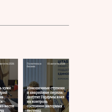
августа 2026
Политика и
01 августа 2026
бизнес
ь хуже
Изношенные ступени
Юрий
и аварийные перила:
на
депутат Гордумы взял
ск
на контроль
ез вести
состояние нагорных
ача
лестниц