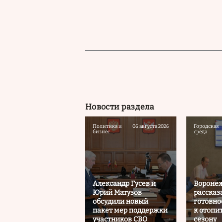
Новости раздела
Политика и
06 августа 2026
Городская
бизнес
среда
Александр Гусев и
Вороне
Юрий Матузов
рассказ
обсудили новый
готовно
пакет мер поддержки
к отопи
участников СВО
сезону