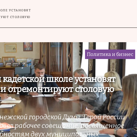
КОЛЕ УСТАНОВЯТ
РУЮТ СТОЛОВУЮ
Политика и бизнес
 кадетской школе установят
 и отремонтируют столовую
ежской городской Думы, Герой России
овел рабочее совещание, посвященное
бностям двух муниципальных