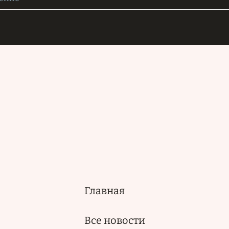
Главная
Основная
навигация
Все новости