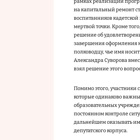
рамках реализации прогр
на капитальный ремонт с
воспитанников кадетской 
мертвой точки. Кроме тог
решение об удовлетворен
завершения оформления 
полководцу, чье имя носит
Александра Суворова вме
взял решение этого вопро
Помимо этого, участники 
которые одинаково важны
образовательных учрежден
постоянном контроле сит
дальнейшем оказывать им
депутатского корпуса.