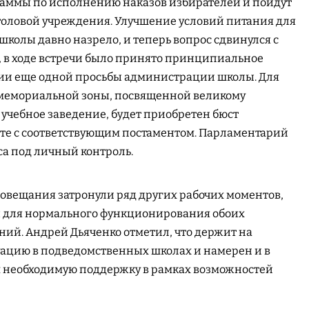
аммы по исполнению наказов избирателей и пойдут
толовой учреждения. Улучшение условий питания для
школы давно назрело, и теперь вопрос сдвинулся с
о, в ходе встречи было принято принципиальное
ии еще одной просьбы администрации школы. Для
мемориальной зоны, посвященной великому
 учебное заведение, будет приобретен бюст
сте с соответствующим постаментом. Парламентарий
са под личный контроль.
совещания затронули ряд других рабочих моментов,
 для нормального функционирования обоих
ий. Андрей Дьяченко отметил, что держит на
уацию в подведомственных школах и намерен и в
 необходимую поддержку в рамках возможностей