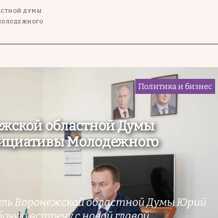
АСТНОЙ ДУМЫ
МОЛОДЕЖНОГО
Политика и бизнес
ежской областной Думы
ициативы Молодежного
ель Воронежской областной Думы Юрий
очую встречу с новой главой