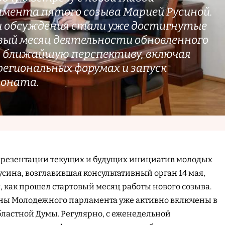
мента пятого созыва Марией Русиной.
 обсуждения стали уже достигнутые
вый месяц деятельности обновленного
а ближайшую перспективу, включая
региональных форумах и запуск
ионата.
презентации текущих и будущих инициатив молодых
сина, возглавившая консультативный орган 14 мая,
, как прошел стартовый месяц работы нового созыва.
ны Молодежного парламента уже активно включены в
бластной Думы. Регулярно, с еженедельной