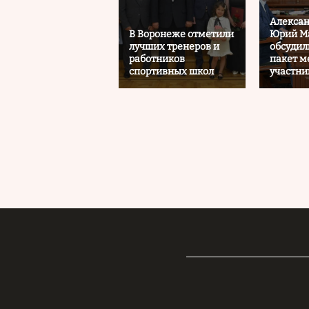
Алексан
В Воронеже отметили
Юрий М
лучших тренеров и
обсудил
работников
пакет м
спортивных школ
участни