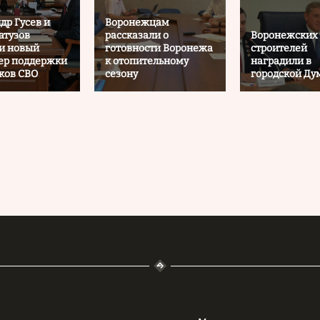
др Гусев и
Воронежцам
атузов
рассказали о
Воронежских
и новый
готовности Воронежа
строителей
ер поддержки
к отопительному
наградили в
ков СВО
сезону
городской Ду