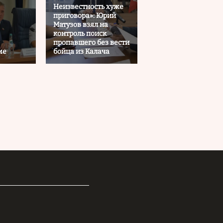
Неизвестность хуже
приговора»: Юрий
Матузов взял на
контроль поиск
пропавшего без вести
ме
бойца из Калача