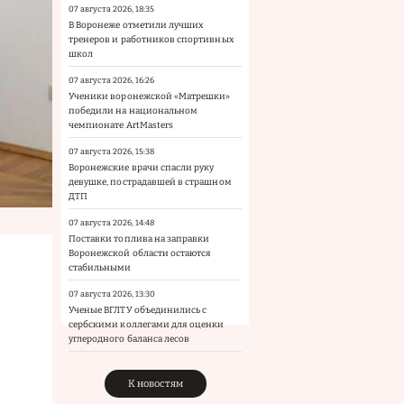
07 августа 2026, 18:35
В Воронеже отметили лучших
тренеров и работников спортивных
школ
07 августа 2026, 16:26
Ученики воронежской «Матрешки»
победили на национальном
чемпионате ArtMasters
07 августа 2026, 15:38
Воронежские врачи спасли руку
девушке, пострадавшей в страшном
ДТП
07 августа 2026, 14:48
Поставки топлива на заправки
Воронежской области остаются
стабильными
07 августа 2026, 13:30
Ученые ВГЛТУ объединились с
сербскими коллегами для оценки
углеродного баланса лесов
К новостям