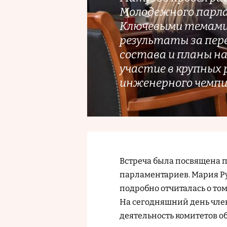
Молодежного парла
Ключевыми темами
результаты за пер
состава и планы н
участие в крупных 
инженерного чемп
Встреча была посвящена 
парламентариев. Мария Ру
подробно отчиталась о том
На сегодняшний день чле
деятельность комитетов о