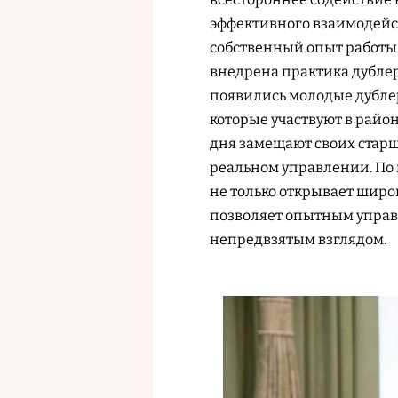
эффективного взаимодейс
собственный опыт работы 
внедрена практика дублер
появились молодые дубле
которые участвуют в район
дня замещают своих старш
реальном управлении. По 
не только открывает широ
позволяет опытным управ
непредвзятым взглядом.