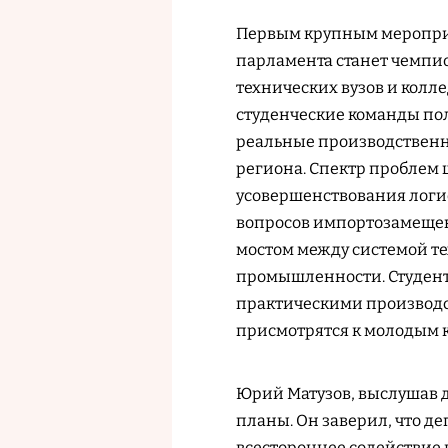
Первым крупным меропри
парламента станет чемпи
технических вузов и колле
студенческие команды пол
реальные производственн
региона. Спектр проблем 
усовершенствования логи
вопросов импортозамещен
мостом между системой т
промышленности. Студент
практическими производс
присмотрятся к молодым к
Юрий Матузов, выслушав 
планы. Он заверил, что д
всестороннее содействие 