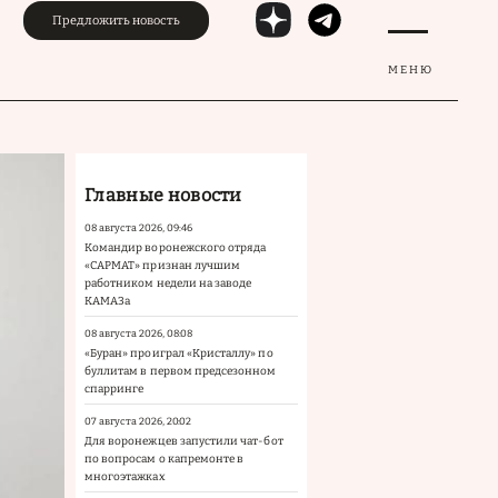
Предложить новость
МЕНЮ
Главные новости
08 августа 2026, 09:46
Командир воронежского отряда
«САРМАТ» признан лучшим
работником недели на заводе
КАМАЗа
08 августа 2026, 08:08
«Буран» проиграл «Кристаллу» по
буллитам в первом предсезонном
спарринге
07 августа 2026, 20:02
Для воронежцев запустили чат-бот
по вопросам о капремонте в
многоэтажках