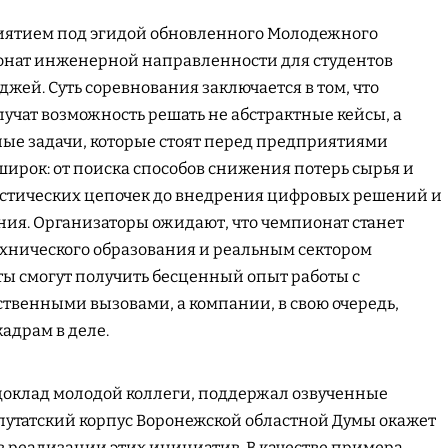
ятием под эгидой обновленного Молодежного
онат инженерной направленности для студентов
джей. Суть соревнования заключается в том, что
учат возможность решать не абстрактные кейсы, а
ые задачи, которые стоят перед предприятиями
широк: от поиска способов снижения потерь сырья и
стических цепочек до внедрения цифровых решений и
ия. Организаторы ожидают, что чемпионат станет
ехнического образования и реальным сектором
ы смогут получить бесценный опыт работы с
твенными вызовами, а компании, в свою очередь,
адрам в деле.
доклад молодой коллеги, поддержал озвученные
епутатский корпус Воронежской областной Думы окажет
в реализации этих инициатив. В качестве примера