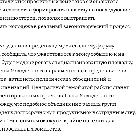
атели этих профильных комитетов собираются с
бы совместно формировать повестку на последующие
 мнению сторон, позволяет выстраивать
ать молодежь в реальный законотворческий процесс.
ече уделили предстоящему ежегодному форуму
сообщила, что уже готовится к этому событию и на
 будет модерировать специализированную площадку.
члены Молодежного парламента, но и представители
ва, активисты политических объединений и
ганизаций. Центральной темой этой работы станет
иентированных проектов. Глава Молодежного
ежду, что подобное объединение разных групп
ет к долгосрочному и продуктивному сотрудничеству,
и обмен опытом окажутся крайне полезны для
 профильных комитетов.