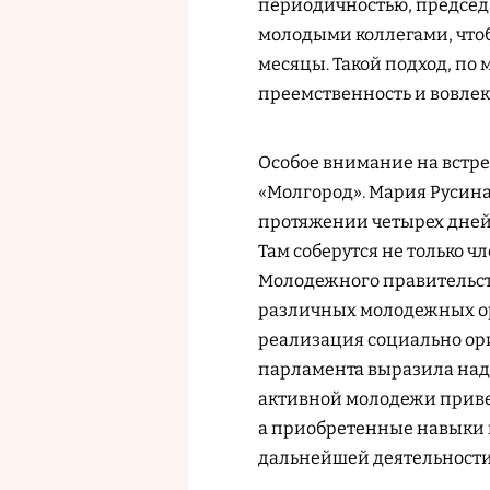
периодичностью, председ
молодыми коллегами, что
месяцы. Такой подход, по
преемственность и вовлек
Особое внимание на встр
«Молгород». Мария Русина 
протяжении четырех дней
Там соберутся не только 
Молодежного правительст
различных молодежных ор
реализация социально ор
парламента выразила над
активной молодежи привед
а приобретенные навыки 
дальнейшей деятельности