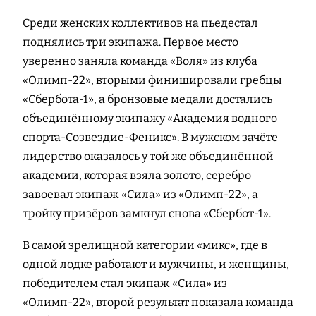
Среди женских коллективов на пьедестал
поднялись три экипажа. Первое место
уверенно заняла команда «Воля» из клуба
«Олимп-22», вторыми финишировали гребцы
«Сбербота-1», а бронзовые медали достались
объединённому экипажу «Академия водного
спорта-Созвездие-Феникс». В мужском зачёте
лидерство оказалось у той же объединённой
академии, которая взяла золото, серебро
завоевал экипаж «Сила» из «Олимп-22», а
тройку призёров замкнул снова «Сбербот-1».
В самой зрелищной категории «микс», где в
одной лодке работают и мужчины, и женщины,
победителем стал экипаж «Сила» из
«Олимп-22», второй результат показала команда