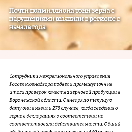
Почти полмиллиона тонн зерна с
нарушениями выявили в регионе с
начала года
Сотрудники межрегионального управления
Россельхознадзора подвели промежуточные
итоги проверок качества зерновой продукции в
Воронежской области. С января по текущую
дату они выявили 278 случаев, когда сведения о
зерне в декларациях о соответствии не
соответствовали действительности. Общий
объём такой продукции превысил 440 тысяч