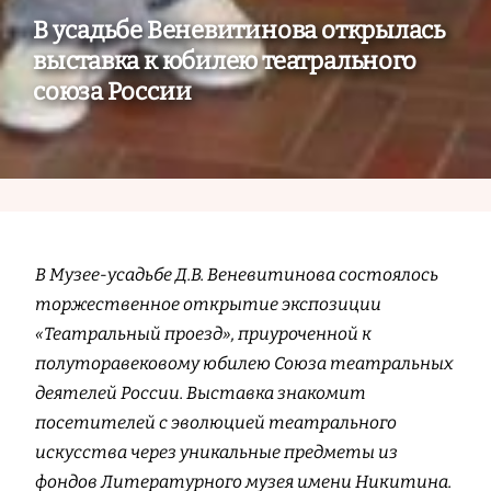
В усадьбе Веневитинова открылась
выставка к юбилею театрального
союза России
В Музее-усадьбе Д.В. Веневитинова состоялось
торжественное открытие экспозиции
«Театральный проезд», приуроченной к
полуторавековому юбилею Союза театральных
деятелей России. Выставка знакомит
посетителей с эволюцией театрального
искусства через уникальные предметы из
фондов Литературного музея имени Никитина.