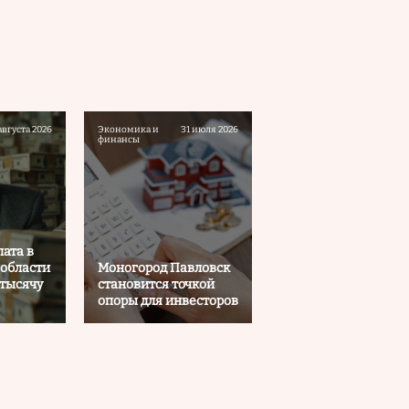
августа 2026
Экономика и
31 июля 2026
финансы
ата в
области
Моногород Павловск
 тысячу
становится точкой
опоры для инвесторов