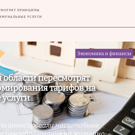
ЕСМОТРЯТ ПРИНЦИПЫ
ОММУНАЛЬНЫЕ УСЛУГИ
Экономика и финансы
 области пересмотрят
мирования тарифов на
 услуги
сти анонсировали масштабные
ме ценообразования на жилищно-