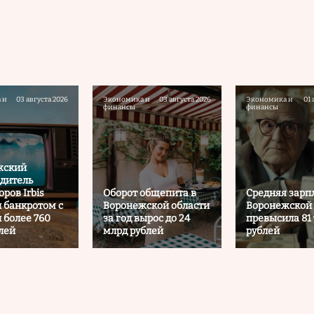
 и
03 августа 2026
Экономика и
03 августа 2026
Экономика и
01 
финансы
финансы
жский
дитель
ров Irbis
Оборот общепита в
Средняя зарпл
 банкротом с
Воронежской области
Воронежской 
 более 760
за год вырос до 24
превысила 81
лей
млрд рублей
рублей