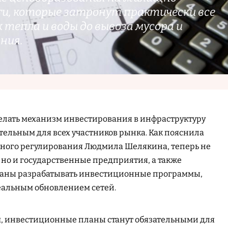
ги, которые затронут практически все
 тепла и воды до вывоза мусора и
ния.
елать механизм инвестирования в инфраструктуру
тельным для всех участников рынка. Как пояснила
фного регулирования Людмила Шелякина, теперь не
 но и государственные предприятия, а также
заны разрабатывать инвестиционные программы,
реальным обновлением сетей.
, инвестиционные планы станут обязательными для