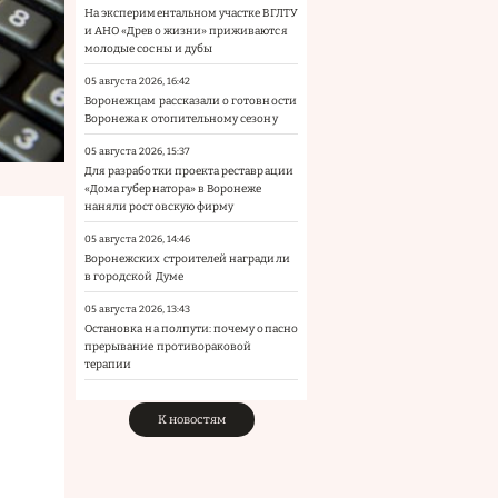
На экспериментальном участке ВГЛТУ
и АНО «Древо жизни» приживаются
молодые сосны и дубы
05 августа 2026, 16:42
Воронежцам рассказали о готовности
Воронежа к отопительному сезону
05 августа 2026, 15:37
Для разработки проекта реставрации
«Дома губернатора» в Воронеже
наняли ростовскую фирму
05 августа 2026, 14:46
Воронежских строителей наградили
в городской Думе
05 августа 2026, 13:43
Остановка на полпути: почему опасно
прерывание противораковой
терапии
К новостям