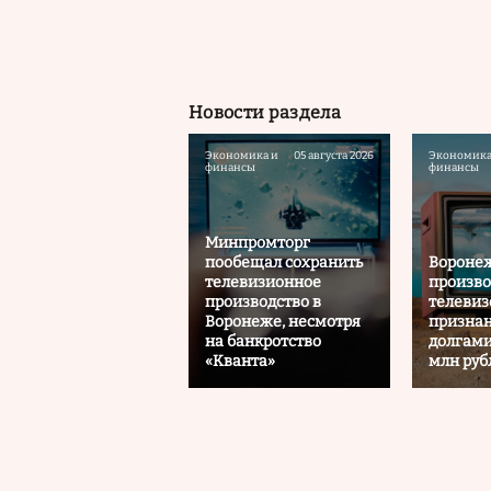
Новости раздела
Экономика и
05 августа 2026
Экономика
финансы
финансы
Минпромторг
пообещал сохранить
Вороне
телевизионное
произво
производство в
телевизо
Воронеже, несмотря
признан
на банкротство
долгами
«Кванта»
млн руб