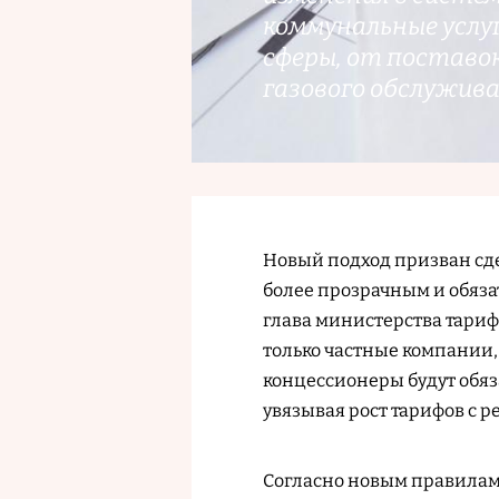
коммунальные услу
сферы, от поставок
газового обслужива
Новый подход призван сд
более прозрачным и обяза
глава министерства тари
только частные компании,
концессионеры будут обя
увязывая рост тарифов с 
Согласно новым правилам