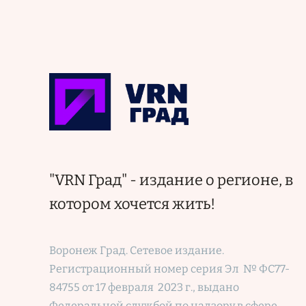
"VRN Град" - издание о регионе, в
котором хочется жить!
Воронеж Град. Сетевое издание.
Регистрационный номер
серия Эл № ФС77-
84755 от 17 февраля 2023 г., выдано
Федеральной службой по надзору в сфере