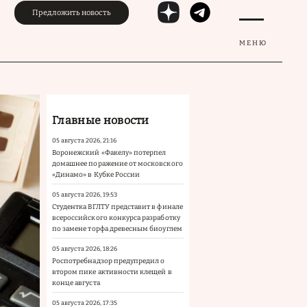
Предложить новость
МЕНЮ
Главные новости
05 августа 2026, 21:16
Воронежский «Факелу» потерпел
домашнее поражение от московского
«Динамо» в Кубке России
05 августа 2026, 19:53
Студентка ВГЛТУ представит в финале
всероссийского конкурса разработку
по замене торфа древесным биоуглем
05 августа 2026, 18:26
Роспотребнадзор предупредил о
втором пике активности клещей в
конце августа
05 августа 2026, 17:35