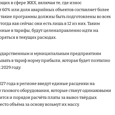
щих в сфере ЖКХ, включая те, где износ
60% или доля аварийных объектов составляет более
да такие программы должны быть подготовлены во всех
гда как сейчас они есть лишь в 12 из них. Таким
енные в тарифы, будут целенаправленно идти на
ряться в текущих расходах.
 государственным и муниципальным предприятиям
вать в тариф норму прибыли, которая будет поэтапно
 2029 году.
2027 года в регионе введут единые расценки на
 газового оборудования, которые станут одинаковыми
ится и порядок расчёта платы за вывоз твёрдых
сто объёма за основу возьмут их массу.