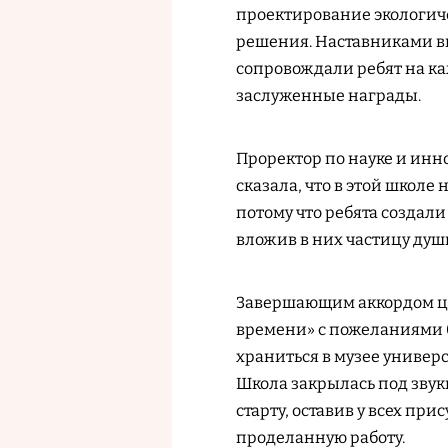
проектирование экологич
решения. Наставниками в
сопровождали ребят на ка
заслуженные награды.
Проректор по науке и инн
сказала, что в этой школ
потому что ребята созда
вложив в них частицу душ
Завершающим аккордом це
времени» с пожеланиями б
храниться в музее универ
Школа закрылась под зву
старту, оставив у всех при
проделанную работу.