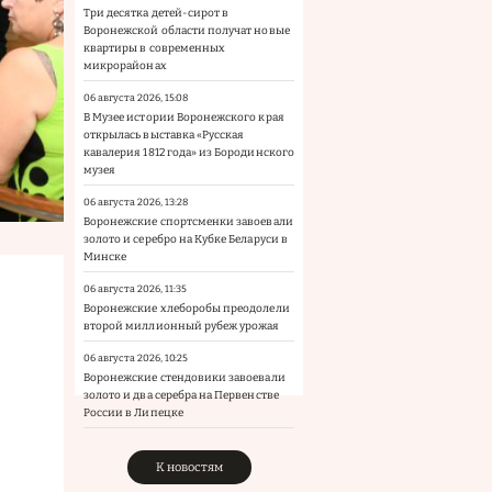
Три десятка детей-сирот в
Воронежской области получат новые
квартиры в современных
микрорайонах
06 августа 2026, 15:08
В Музее истории Воронежского края
открылась выставка «Русская
кавалерия 1812 года» из Бородинского
музея
06 августа 2026, 13:28
Воронежские спортсменки завоевали
золото и серебро на Кубке Беларуси в
Минске
06 августа 2026, 11:35
Воронежские хлеборобы преодолели
второй миллионный рубеж урожая
06 августа 2026, 10:25
Воронежские стендовики завоевали
золото и два серебра на Первенстве
России в Липецке
К новостям