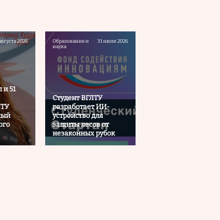
августа 2026
Образование и
31 июля 2026
наука
 и 51
Студент ВГЛТУ
ЛТУ
разработает ИИ-
ный
устройство для
ого
защиты лесов от
незаконных рубок