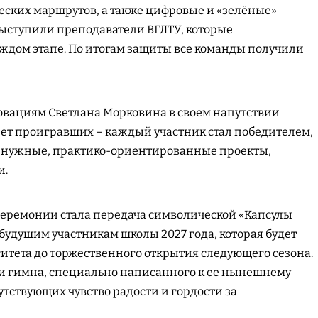
еских маршрутов, а также цифровые и «зелёные»
ыступили преподаватели ВГЛТУ, которые
ждом этапе. По итогам защиты все команды получили
овациям Светлана Морковина в своем напутствии
е нет проигравших – каждый участник стал победителем,
ли нужные, практико-ориентированные проекты,
и.
ремонии стала передача символической «Капсулы
удущим участникам школы 2027 года, которая будет
ситета до торжественного открытия следующего сезона.
ки гимна, специально написанного к ее нынешнему
сутствующих чувство радости и гордости за