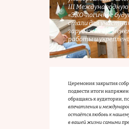
III Международну
«ЭКО-логичное буд
стали для участник
зарубежья времене
работы и укреплен
Церемония закрытия собра
подвести итоги напряжен
обращаясь к аудитории, п
впечатления и международн
остаётся любовь к нашему
в вашей жизни самыми пр