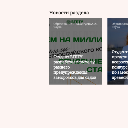
Новости раздела
Образование и
06 августа 2026
Образовани
наука
наука
Студент
Студент ВГЛТУ
предста
разработает систему
всеросс
раннего
конкурс
предупреждения
по заме
заморозков для садов
древесн