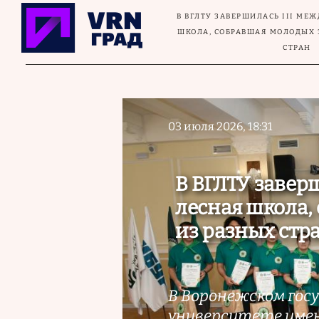
Перейти к основному содержанию
В ВГЛТУ ЗАВЕРШИЛАСЬ III МЕ
ШКОЛА, СОБРАВШАЯ МОЛОДЫХ 
СТРАН
03 июля 2026, 18:31
В ВГЛТУ завер
лесная школа,
из разных стр
В Воронежском гос
университете имен