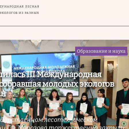
ЖДУНАРОДНАЯ ЛЕСНАЯ
ЭКОЛОГОВ ИЗ РАЗНЫХ
Образование и наука
шилась III Международная
 собравшая молодых экологов
ан
ударственном лесотехническом
и Г.Ф. Морозова торжественно закрыли