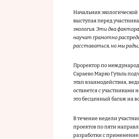
Начальник экологической
выступая перед участника
экология. Эти два фактора
научат грамотно распреде
расставаться, но мы рады,
Проректор по международ
Сараево Марко Гуталь подч
этап взаимодействия, вед
останется с участниками 
это бесценный багаж на в
В течение недели участни
проектов по пяти направ
разработки с применение