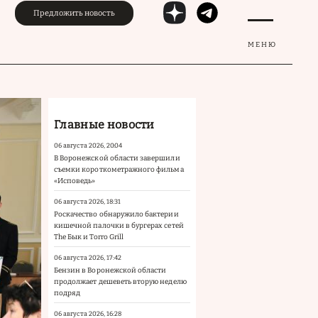
Предложить новость
МЕНЮ
Главные новости
06 августа 2026, 20:04
В Воронежской области завершили
съемки короткометражного фильма
«Исповедь»
06 августа 2026, 18:31
Роскачество обнаружило бактерии
кишечной палочки в бургерах сетей
The Бык и Torro Grill
06 августа 2026, 17:42
Бензин в Воронежской области
продолжает дешеветь вторую неделю
подряд
06 августа 2026, 16:28