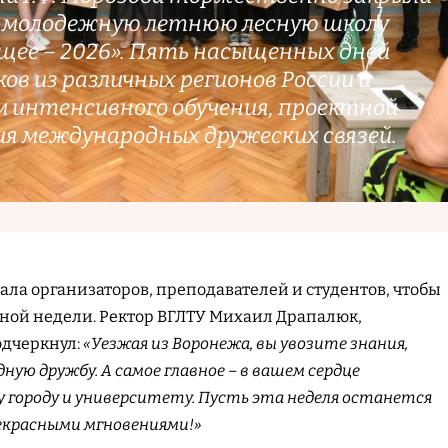
ю молодежную летнюю лесную школу
ущее – 2026». Пять насыщенных дней
ов из различных регионов России и
м интенсивного обучения, проектной
ия международных дружеских связей.
ла организаторов, преподавателей и студентов, чтобы
ной недели. Ректор ВГЛТУ Михаил Драпалюк,
одчеркнул:
«Уезжая из Воронежа, вы увозите знания,
ую дружбу. А самое главное – в вашем сердце
 городу и университету. Пусть эта неделя останется
екрасными мгновениями!»