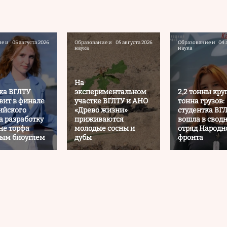
е и
05 августа 2026
Образование и
05 августа 2026
Образование и
04 
наука
наука
На
ка ВГЛТУ
экспериментальном
2,2 тонны круп
вит в финале
участке ВГЛТУ и АНО
тонна грузов:
ийского
«Древо жизни»
студентка ВГ
а разработку
приживаются
вошла в свод
не торфа
молодые сосны и
отряд Народн
ым биоуглем
дубы
фронта