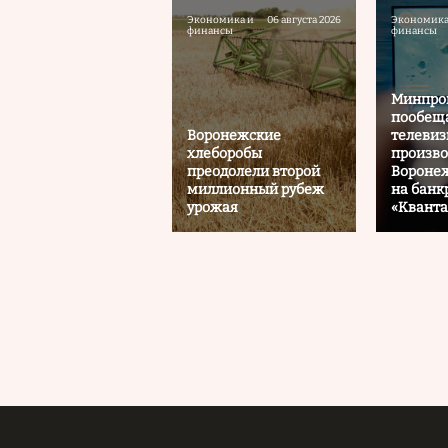
Экономика и
06 августа 2026
Экономика
финансы
финансы
Минпро
пообеща
Воронежские
телеви
хлеборобы
произво
преодолели второй
Воронеж
миллионный рубеж
на банк
урожая
«Кванта