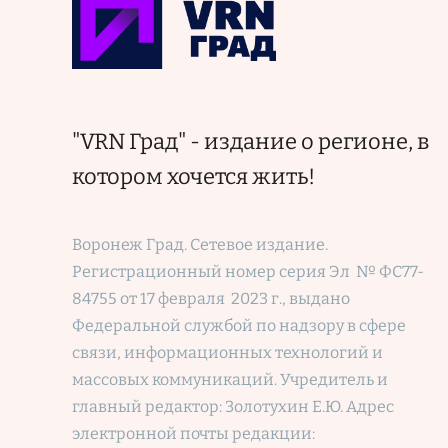
"VRN Град" - издание о регионе, в
котором хочется жить!
Воронеж Град. Сетевое издание.
Регистрационный номер
серия Эл № ФС77-
84755 от 17 февраля 2023 г., выдано
Федеральной службой по надзору в сфере
связи, информационных технологий и
массовых коммуникаций. Учредитель и
главный редактор: Золотухин Е.Ю. Адрес
электронной почты редакции: