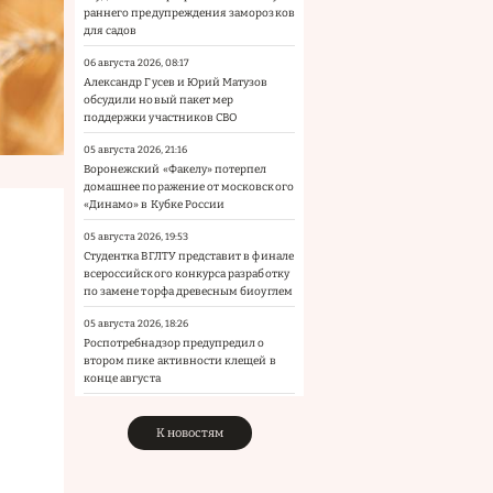
раннего предупреждения заморозков
для садов
06 августа 2026, 08:17
Александр Гусев и Юрий Матузов
обсудили новый пакет мер
поддержки участников СВО
05 августа 2026, 21:16
Воронежский «Факелу» потерпел
домашнее поражение от московского
«Динамо» в Кубке России
05 августа 2026, 19:53
Студентка ВГЛТУ представит в финале
всероссийского конкурса разработку
по замене торфа древесным биоуглем
05 августа 2026, 18:26
Роспотребнадзор предупредил о
втором пике активности клещей в
конце августа
К новостям