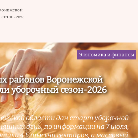
ОРОНЕЖСКОЙ
 СЕЗОН-2026
Экономика и финансы
х районов Воронежской
ли уборочный сезон-2026
нежской области дан старт уборочной
няшний день, по информации на 7 июля,
тили 4,5 тысячи гектаров, а массовый