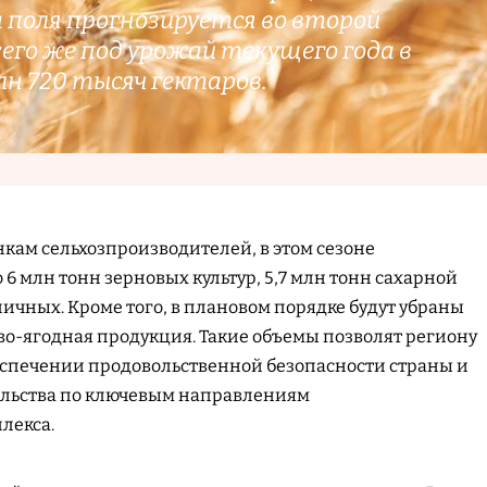
 поля прогнозируется во второй
сего же под урожай текущего года в
млн 720 тысяч гектаров.
кам сельхозпроизводителей, в этом сезоне
 6 млн тонн зерновых культур, 5,7 млн тонн сахарной
личных. Кроме того, в плановом порядке будут убраны
во-ягодная продукция. Такие объемы позволят региону
еспечении продовольственной безопасности страны и
ельства по ключевым направлениям
лекса.