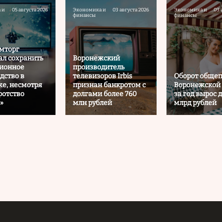
 и
05 августа 2026
Экономика и
03 августа 2026
Экономика и
03 
финансы
финансы
мторг
л сохранить
Воронежский
зионное
производитель
дство в
телевизоров Irbis
Оборот общеп
е, несмотря
признан банкротом с
Воронежской 
ротство
долгами более 760
за год вырос д
»
млн рублей
млрд рублей