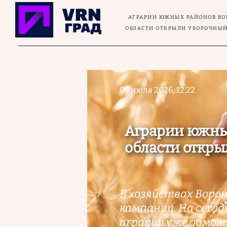
Перейти к основному содержанию
АГРАРИИ ЮЖНЫХ РАЙОНОВ В
ОБЛАСТИ ОТКРЫЛИ УБОРОЧНЫЙ
09 июля 2026, 12:22
Аграрии южны
области откры
В хозяйствах Воро
кампании. На сегод
аграрии уже обмоло