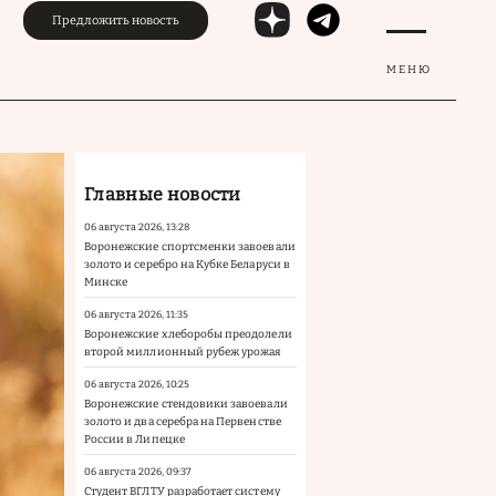
Предложить новость
МЕНЮ
Главные новости
06 августа 2026, 13:28
Воронежские спортсменки завоевали
золото и серебро на Кубке Беларуси в
Минске
06 августа 2026, 11:35
Воронежские хлеборобы преодолели
второй миллионный рубеж урожая
06 августа 2026, 10:25
Воронежские стендовики завоевали
золото и два серебра на Первенстве
России в Липецке
06 августа 2026, 09:37
Студент ВГЛТУ разработает систему