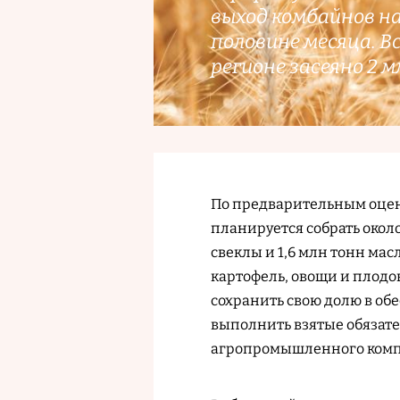
выход комбайнов на
половине месяца. В
регионе засеяно 2 
По предварительным оцен
планируется собрать около
свеклы и 1,6 млн тонн мас
картофель, овощи и плодо
сохранить свою долю в об
выполнить взятые обязат
агропромышленного комп