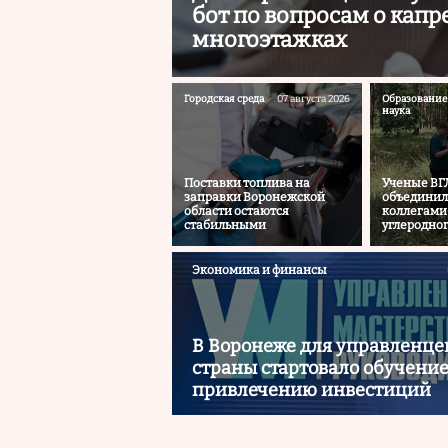
бот по вопросам о капр
многоэтажках
Городская среда
07 августа 2026
Образование
наука
Поставки топлива на
Ученые ВГ
заправки Воронежской
объединил
области остаются
коллегами
стабильными
углеродног
Экономика и финансы
В Воронеже для управленцев
страны стартовало обучение
привлечению инвестиций