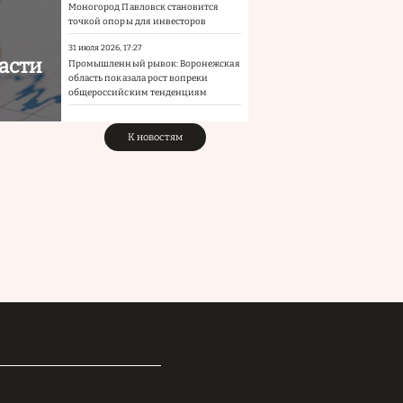
Моногород Павловск становится
точкой опоры для инвесторов
31 июля 2026, 17:27
асти
Промышленный рывок: Воронежская
область показала рост вопреки
общероссийским тенденциям
К новостям