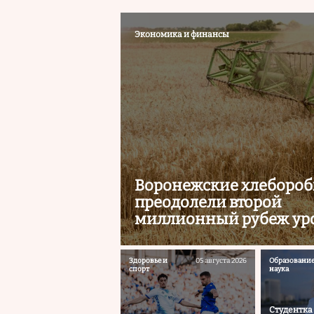
Экономика и финансы
Воронежские хлеборо
преодолели второй
миллионный рубеж ур
Здоровье и
05 августа 2026
Образование
спорт
наука
Студентка