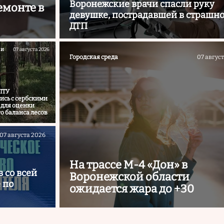
Воронежские врачи спасли руку
емонте в
девушке, пострадавшей в страшн
ДТП
 и
07 августа 2026
Городская среда
07 авгус
ЛТУ
ись с сербскими
 для оценки
о баланса лесов
07 августа 2026
На трассе М-4 «Дон» в
 со всей
Воронежской области
 по
ожидается жара до +30