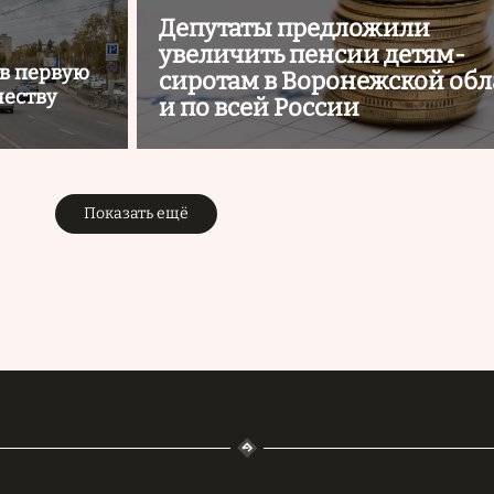
Депутаты предложили
увеличить пенсии детям-
 в первую
сиротам в Воронежской обл
честву
и по всей России
Показать ещё