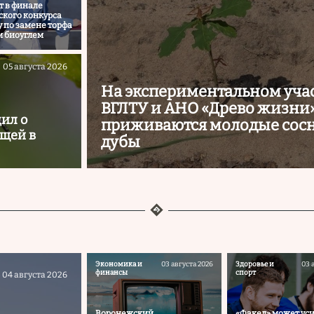
т в финале
ского конкурса
у по замене торфа
 биоуглем
05 августа 2026
На экспериментальном уча
ВГЛТУ и АНО «Древо жизни
ил о
приживаются молодые сос
ещей в
дубы
Экономика и
03 августа 2026
Здоровье и
03 
финансы
спорт
04 августа 2026
Воронежский
«Факел» может ус