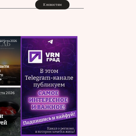
К новостям
августа 2026
ласти
и
го
»
ста 2026
и
тей