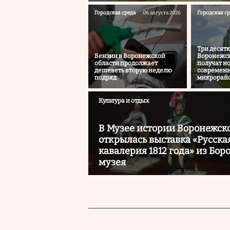
Городская среда
06 августа 2026
Городская ср
Три десятк
Бензин в Воронежской
Воронежск
области продолжает
получат н
дешеветь вторую неделю
современ
подряд
микрорай
Культура и отдых
В Музее истории Воронежск
открылась выставка «Русска
кавалерия 1812 года» из Бор
музея