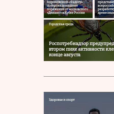
Воронежский «Факелу»
представи
потерпел домашнее
всероссий
поражение от московского
разработк
«Динамо» в Кубке России
древесным
Городская среда
Роспотребнадзор предупред
втором пике активности кл
конце августа
Здоровье и спорт