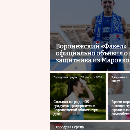
Воронежский «Факел»
официально объявил о 
защитника из Марокко
Городская среда
03 августа 2026
Здоровье и
спорт
Сильная жара до +35
Врачи вор
градусов продержится в
онкоцентр
Воронежской области три
правильно
дня
самообсле
Городская среда