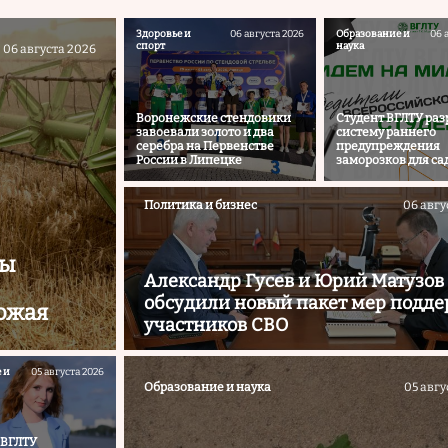
Здоровье и
06 августа 2026
Образование и
06 
спорт
наука
06 августа 2026
Воронежские стендовики
Студент ВГЛТУ раз
завоевали золото и два
систему раннего
серебра на Первенстве
предупреждения
России в Липецке
заморозков для са
Политика и бизнес
06 авгу
бы
Александр Гусев и Юрий Матузов
обсудили новый пакет мер подд
ожая
участников СВО
 и
05 августа 2026
Образование и наука
05 авгу
 ВГЛТУ