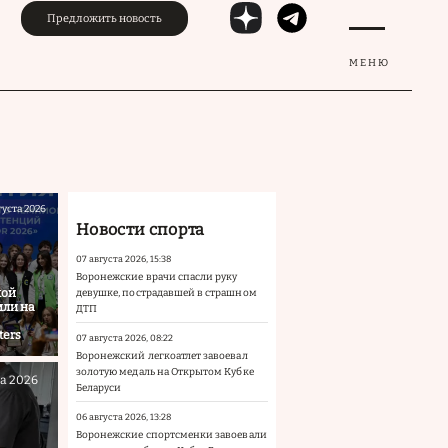
Предложить новость
МЕНЮ
густа 2026
Новости спорта
07 августа 2026, 15:38
Воронежские врачи спасли руку
кой
девушке, пострадавшей в страшном
ли на
ДТП
ters
07 августа 2026, 08:22
Воронежский легкоатлет завоевал
золотую медаль на Открытом Кубке
та 2026
Беларуси
06 августа 2026, 13:28
Воронежские спортсменки завоевали