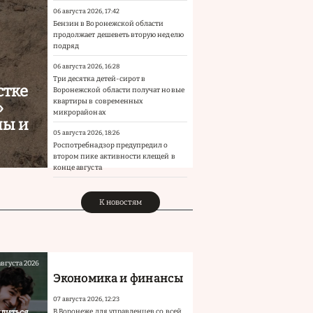
06 августа 2026, 17:42
Бензин в Воронежской области
продолжает дешеветь вторую неделю
подряд
06 августа 2026, 16:28
Три десятка детей-сирот в
стке
Воронежской области получат новые
квартиры в современных
»
микрорайонах
ны и
05 августа 2026, 18:26
Роспотребнадзор предупредил о
втором пике активности клещей в
конце августа
К новостям
августа 2026
Экономика и финансы
07 августа 2026, 12:23
илиться
В Воронеже для управленцев со всей