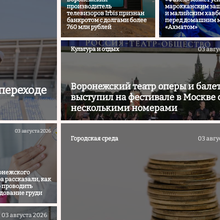
производитель
марокканским за
телевизоров Irbis признан
и малийским хавб
банкротом с долгами более
перед домашним м
760 млн рублей
«Ахматом»
Культура и отдых
03 авгу
Воронежский театр оперы и бале
переходе
выступил на фестивале в Москве 
несколькими номерами
03 августа 2026
Городская среда
03 авгу
онежского
а рассказали, как
 проводить
дование груди
03 августа 2026