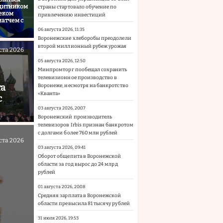
щитником
страны стартовало обучение по
еком
привлечению инвестиций
атчем с
06 августа 2026, 11:35
Воронежские хлеборобы преодолели
второй миллионный рубеж урожая
ста 2026
05 августа 2026, 12:50
Минпромторг пообещал сохранить
телевизионное производство в
та
Воронеже, несмотря на банкротство
«Кванта»
с
03 августа 2026, 20:07
Воронежский производитель
телевизоров Irbis признан банкротом
с долгами более 760 млн рублей
ста 2026
03 августа 2026, 09:41
Оборот общепита в Воронежской
области за год вырос до 24 млрд
рублей
01 августа 2026, 20:08
Средняя зарплата в Воронежской
области превысила 81 тысячу рублей
31 июля 2026, 19:53