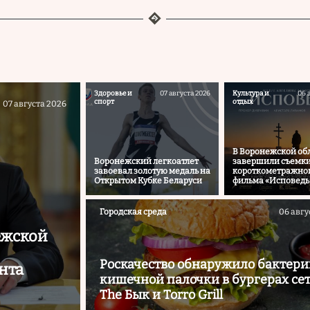
Здоровье и
07 августа 2026
Культура и
06 
спорт
отдых
07 августа 2026
В Воронежской об
Воронежский легкоатлет
завершили съемк
завоевал золотую медаль на
короткометражно
Открытом Кубке Беларуси
фильма «Исповедь
Городская среда
06 авгу
ежской
Роскачество обнаружило бактери
нта
кишечной палочки в бургерах се
The Бык и Torro Grill