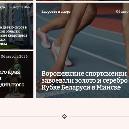
еда
06 августа 2026
Здоровье и спорт
06 авгу
а детей-сирот в
ой области
овые квартиры в
ных
онах
06 августа 2026
ого края
Воронежские спортсменки
я
завоевали золото и серебро
одинского
Кубке Беларуси в Минске