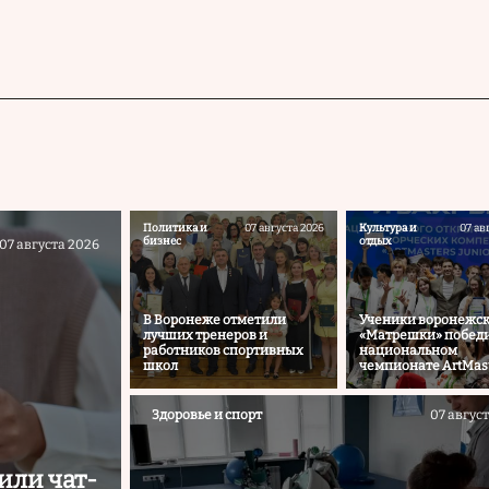
Политика и
07 августа 2026
Культура и
07 ав
бизнес
отдых
07 августа 2026
В Воронеже отметили
Ученики воронежс
лучших тренеров и
«Матрешки» победи
работников спортивных
национальном
школ
чемпионате ArtMas
Здоровье и спорт
07 авгус
или чат-