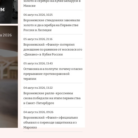
золото и серебро на Кубке Беларуси в
Минске
ом
06 августа 2026, 10:25
Воронежские стендовики завоевали
золото и два серебра на Первенстве
России в Липецке
та 2026
05 августа 2026, 21:16
Воронежский «Факелу» потерпел
домашнее поражение от московского
«Динамо» в Кубке России
05 августа 2026, 13:43
Остановка на полпути: почему опасно
прерывание противораковой
терапии
04 августа 2026, 13:22
Воронежские ралли-кроссмены
снова победили на этапе первенства
в Санкт-Петербурге
04 августа 2026, 09:26
Воронежский «Факел» официально
объявил о переходе защитника из
Марокко