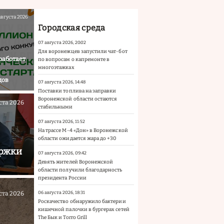
августа 2026
Городская среда
07 августа 2026, 20:02
Для воронежцев запустили чат-бот
работает
по вопросам о капремонте в
многоэтажках
дов
07 августа 2026, 14:48
Поставки топлива на заправки
Воронежской области остаются
ста 2026
стабильными
07 августа 2026, 11:52
На трассе М-4 «Дон» в Воронежской
области ожидается жара до +30
ержки
07 августа 2026, 09:42
Девять жителей Воронежской
области получили благодарность
президента России
ста 2026
06 августа 2026, 18:31
Роскачество обнаружило бактерии
кишечной палочки в бургерах сетей
The Бык и Torro Grill