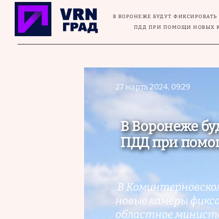
Перейти к основному содержанию
В ВОРОНЕЖЕ БУДУТ ФИКСИРОВАТ
ПДД ПРИ ПОМОЩИ НОВЫХ 
27 марта 2024, 09:29
В Воронеже бу
ПДД при помо
В Коминтерновском
новые камеры фикс
областное минист