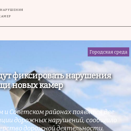
Ь НАРУШЕНИЯ
КАМЕР
Городская среда
дут фиксировать нарушения
щи новых камер
 и Советском районах появятся две
ации дорожных нарушений, сообщило
ерство дорожной деятельности.