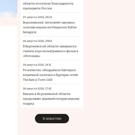
области получили благодарность
президента России
07 августа 2026, 08:22
Воронежский легкоатлет завоевал
золотую медаль на Открытом Кубке
Беларуси
06 августа 2026, 20:04
В Воронежской области завершили
съемки короткометражного фильма
«Исповедь»
06 августа 2026, 18:31
Роскачество обнаружило бактерии
кишечной палочки в бургерах сетей
The Бык и Torro Grill
06 августа 2026, 17:42
Бензин в Воронежской области
продолжает дешеветь вторую неделю
подряд
К новостям