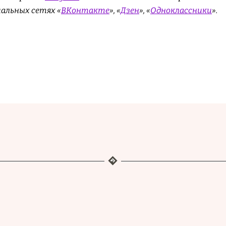
иальных сетях «
ВКонтакте
», «
Дзен
», «
Одноклассники
».