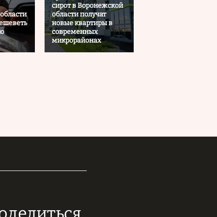
сирот в Воронежской
области
области получат
ешеветь
новые квартиры в
лю
современных
микрорайонах
поделиться