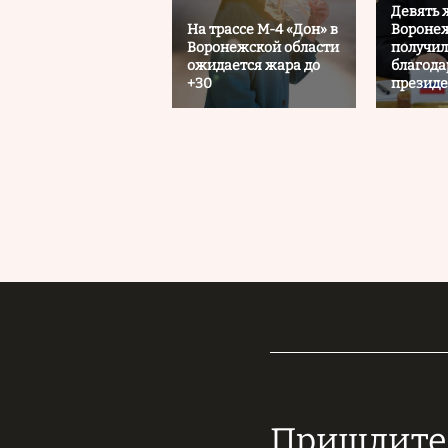
Девять 
На трассе М-4 «Дон» в
Воронеж
Воронежской области
получи
ожидается жара до
благода
+30
президе
Пришлите 