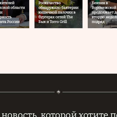
жителей
Роскачество
Бензин в
ской области
обнаружило бактерии
Воронежской 
ли
кишечной палочки в
продолжает д
рность
бургерах сетей The
вторую неде
нта России
Бык и Torro Grill
подряд
новость, которой хотите 