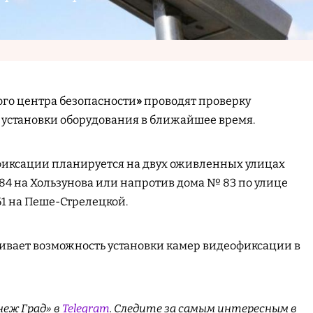
го центра безопасности
»
проводят проверку
 установки оборудования в ближайшее время.
 фиксации планируется на двух оживленных улицах
 84 на Хользунова или напротив дома № 83 по улице
61 на Пеше-Стрелецкой.
ивает возможность установки камер видеофиксации в
неж Град» в
Telegram
. Cледите за самым интересным в