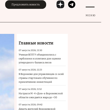
Предложить новость
МЕНЮ
Главные новости
07 августа 2026, 13:30
Ученые ВГЛТУ объединились с
сербскими коллегами для оценки
углеродного баланса лесов
07 августа 2026, 12:23
В Воронеже для управленцев со всей
страны стартовало обучение по
привлечению инвестиций
07 августа 2026, 11:52
На трассе М-4 «Дон» в Воронежской
области ожидается жара до +30
07 августа 2026, 09:42
Девять жителей Воронежской