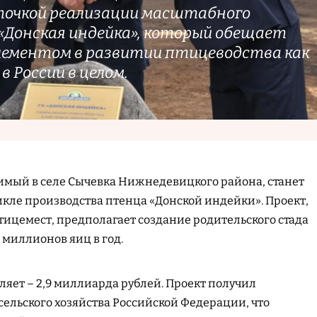
точкой реализации масштабного
«Донская индейка», который обещает
лементом в развитии птицеводства как
 в России в целом.
имый в селе Сычевка Нижнедевицкого района, станет
кле производства птенца «Донской индейки». Проект,
тицемест, предполагает создание родительского стада
 миллионов яиц в год.
яет – 2,9 миллиарда рублей. Проект получил
ельского хозяйства Российской Федерации, что