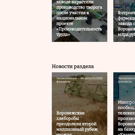
заводе нарастили
производство творога
после участия в
В строи
национальном
фармац
проекте
завода 
«Производительность
Воронеж
труда»
млрд ру
Новости раздела
Экономика и
06 августа 2026
Экономика
финансы
финансы
Минпро
пообеща
Воронежские
телеви
хлеборобы
произво
преодолели второй
Воронеж
миллионный рубеж
на банк
урожая
«Кванта