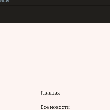
Главная
Основная
навигация
Все новости