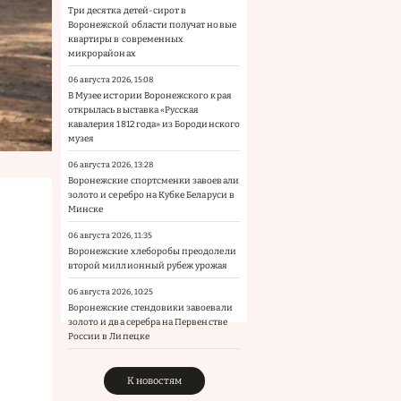
Три десятка детей-сирот в
Воронежской области получат новые
квартиры в современных
микрорайонах
06 августа 2026, 15:08
В Музее истории Воронежского края
открылась выставка «Русская
кавалерия 1812 года» из Бородинского
музея
06 августа 2026, 13:28
Воронежские спортсменки завоевали
золото и серебро на Кубке Беларуси в
Минске
06 августа 2026, 11:35
Воронежские хлеборобы преодолели
второй миллионный рубеж урожая
06 августа 2026, 10:25
Воронежские стендовики завоевали
золото и два серебра на Первенстве
России в Липецке
К новостям