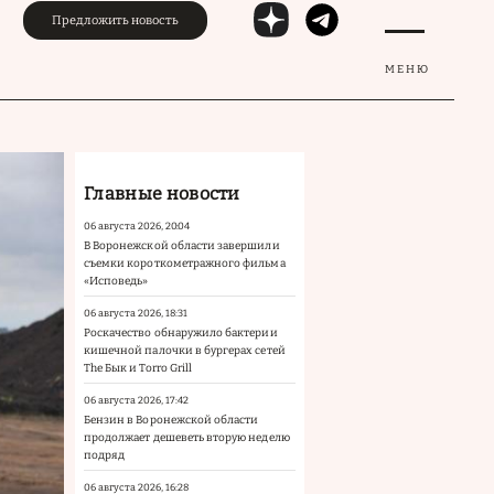
Предложить новость
МЕНЮ
Главные новости
06 августа 2026, 20:04
В Воронежской области завершили
съемки короткометражного фильма
«Исповедь»
06 августа 2026, 18:31
Роскачество обнаружило бактерии
кишечной палочки в бургерах сетей
The Бык и Torro Grill
06 августа 2026, 17:42
Бензин в Воронежской области
продолжает дешеветь вторую неделю
подряд
06 августа 2026, 16:28