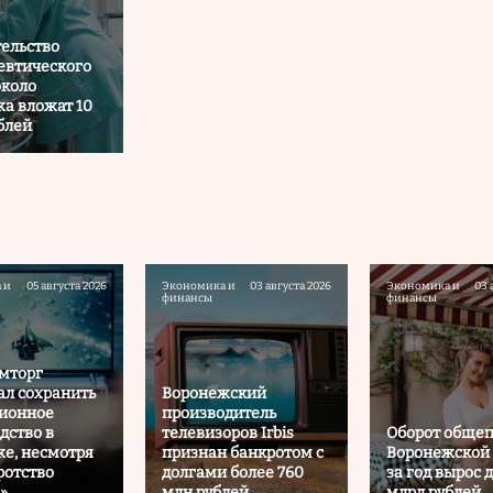
тельство
евтического
около
а вложат 10
блей
 и
05 августа 2026
Экономика и
03 августа 2026
Экономика и
03 
финансы
финансы
мторг
л сохранить
Воронежский
зионное
производитель
дство в
телевизоров Irbis
Оборот общеп
е, несмотря
признан банкротом с
Воронежской 
ротство
долгами более 760
за год вырос д
»
млн рублей
млрд рублей