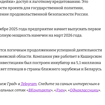
ндейки» доступ к льготному кредитованию. Это
ости проекта для государственной политики,
ение продовольственной безопасности России.
тябре 2025 года предприятие начнет выпускать первое
полную мощность намечен на март 2026 года.
ется логичным продолжением успешной деятельности
нежской области. Компания уже работает в Каширском
 инвестициям был построен инкубатор на 5,1 миллиона
ляет птенцов в страны ближнего зарубежья и Беларусь.
еж Град» в
Telegram
. Cледите за самым интересным в
иальных сетях «
ВКонтакте
», «
Дзен
», «
Одноклассники
».