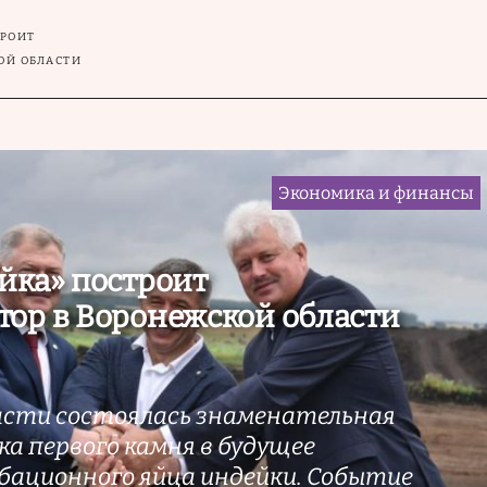
ТРОИТ
ОЙ ОБЛАСТИ
Экономика и финансы
йка» построит
ор в Воронежской области
асти состоялась знаменательная
ка первого камня в будущее
бационного яйца индейки. Событие