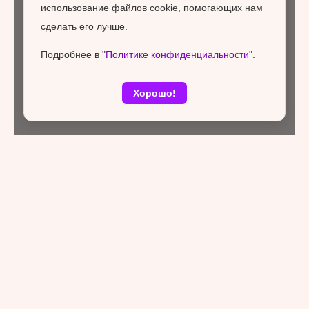
использование файлов cookie, помогающих нам
сделать его лучше.
Подробнее в "
Политике конфиденциальности
".
Хорошо!
Воронежский «Буран» стартовал с
победы в новом сезоне ВХЛ
Здоровье и спорт
04 сентября 2024