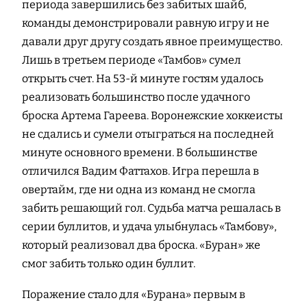
периода завершились без забитых шайб,
команды демонстрировали равную игру и не
давали друг другу создать явное преимущество.
Лишь в третьем периоде «Тамбов» сумел
открыть счет. На 53-й минуте гостям удалось
реализовать большинство после удачного
броска Артема Гареева. Воронежские хоккеисты
не сдались и сумели отыграться на последней
минуте основного времени. В большинстве
отличился Вадим Фаттахов. Игра перешла в
овертайм, где ни одна из команд не смогла
забить решающий гол. Судьба матча решалась в
серии буллитов, и удача улыбнулась «Тамбову»,
который реализовал два броска. «Буран» же
смог забить только один буллит.
Поражение стало для «Бурана» первым в