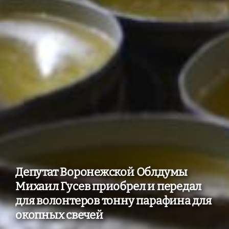
Депутат Воронежской Облдумы
Михаил Гусев приобрел и передал
для волонтеров тонну парафина для
окопных свечей