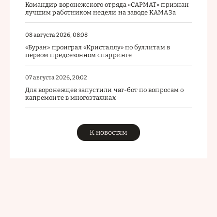
Командир воронежского отряда «САРМАТ» признан
лучшим работником недели на заводе КАМАЗа
08 августа 2026, 08:08
«Буран» проиграл «Кристаллу» по буллитам в
первом предсезонном спарринге
07 августа 2026, 20:02
Для воронежцев запустили чат-бот по вопросам о
капремонте в многоэтажках
К новостям