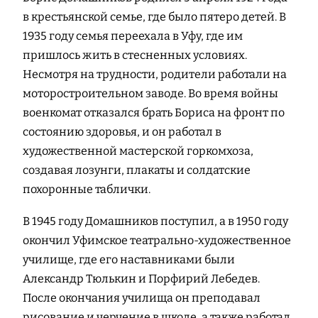
в крестьянской семье, где было пятеро детей. В
1935 году семья переехала в Уфу, где им
пришлось жить в стесненных условиях.
Несмотря на трудности, родители работали на
моторостроительном заводе. Во время войны
военкомат отказался брать Бориса на фронт по
состоянию здоровья, и он работал в
художественной мастерской горкомхоза,
создавая лозунги, плакаты и солдатские
похоронные таблички.
В 1945 году Домашников поступил, а в 1950 году
окончил Уфимское театрально-художественное
училище, где его наставниками были
Александр Тюлькин и Порфирий Лебедев.
После окончания училища он преподавал
рисование и черчение в школе, а также работал