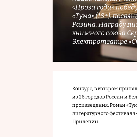
«Проза года» побе
«Тума» (18+), посв
Разина. Награду пи
книжного союза Се
Электротеатре «С
Конкурс, в котором принял
из 26 городов России и Б
произведения. Роман «Тум
литературного фестиваля «
Прилепин.