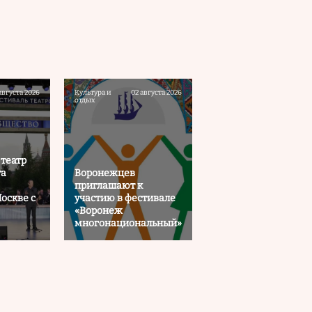
августа 2026
Культура и
02 августа 2026
отдых
театр
та
Воронежцев
приглашают к
оскве с
участию в фестивале
«Воронеж
многонациональный»