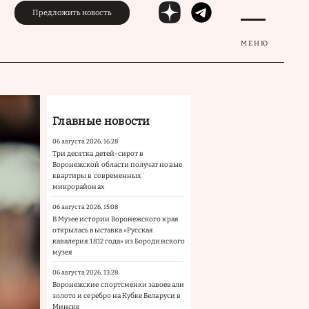
Предложить новость
МЕНЮ
Главные новости
06 августа 2026, 16:28
Три десятка детей-сирот в
Воронежской области получат новые
квартиры в современных
микрорайонах
06 августа 2026, 15:08
В Музее истории Воронежского края
открылась выставка «Русская
кавалерия 1812 года» из Бородинского
музея
06 августа 2026, 13:28
Воронежские спортсменки завоевали
золото и серебро на Кубке Беларуси в
Минске