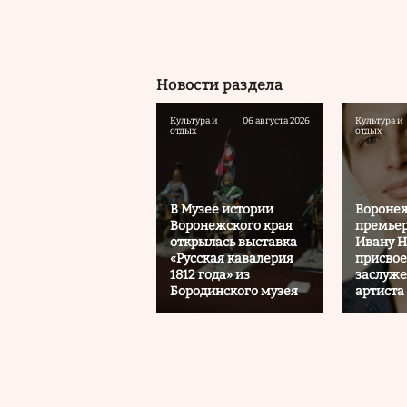
Новости раздела
Культура и
06 августа 2026
Культура и
отдых
отдых
В Музее истории
Вороне
Воронежского края
премьер
открылась выставка
Ивану Н
«Русская кавалерия
присвое
1812 года» из
заслуж
Бородинского музея
артиста