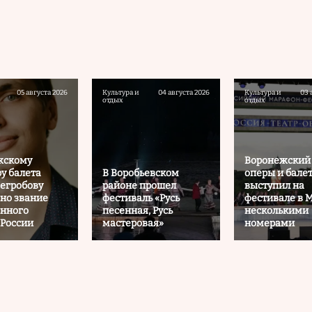
05 августа 2026
Культура и
04 августа 2026
Культура и
03 
отдых
отдых
жскому
Воронежский 
у балета
В Воробьевском
оперы и бале
егробову
районе прошел
выступил на
но звание
фестиваль «Русь
фестивале в М
енного
песенная, Русь
несколькими
 России
мастеровая»
номерами