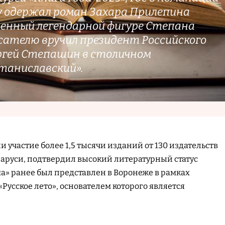
ду одержал роман Захара Прилепина
ященный легендарной фигуре Степана
сателю вручил президент Российского
ргей Степашин в столичном
таниславский».
и участие более 1,5 тысячи изданий от 130 издательств
еларуси, подтвердил высокий литературный статус
а» ранее был представлен в Воронеже в рамках
Русское лето», основателем которого является