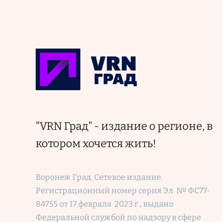
"VRN Град" - издание о регионе, в
котором хочется жить!
Воронеж Град. Сетевое издание.
Регистрационный номер
серия Эл № ФС77-
84755 от 17 февраля 2023 г., выдано
Федеральной службой по надзору в сфере