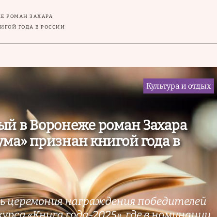
Е РОМАН ЗАХАРА
ИГОЙ ГОДА В РОССИИ
Культура и отдых
й в Воронеже роман Захара
ма» признан книгой года в
сь церемония награждения победителей
урса «Книга года-2025», где в номинации