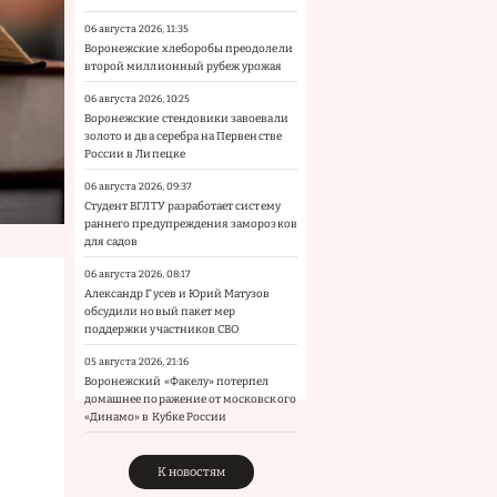
06 августа 2026, 11:35
Воронежские хлеборобы преодолели
второй миллионный рубеж урожая
06 августа 2026, 10:25
Воронежские стендовики завоевали
золото и два серебра на Первенстве
России в Липецке
06 августа 2026, 09:37
Студент ВГЛТУ разработает систему
раннего предупреждения заморозков
для садов
06 августа 2026, 08:17
Александр Гусев и Юрий Матузов
обсудили новый пакет мер
поддержки участников СВО
05 августа 2026, 21:16
Воронежский «Факелу» потерпел
домашнее поражение от московского
«Динамо» в Кубке России
К новостям