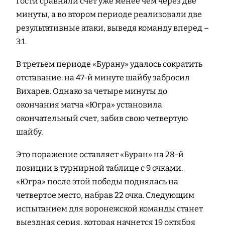
Гости сравняли счет уже менее чем через две
минуты, а во втором периоде реализовали две
результативные атаки, выведя команду вперед –
3:1.
В третьем периоде «Бурану» удалось сократить
отставание: на 47-й минуте шайбу забросил
Вихарев. Однако за четыре минуты до
окончания матча «Югра» установила
окончательный счет, забив свою четвертую
шайбу.
Это поражение оставляет «Буран» на 28-й
позиции в турнирной таблице с 9 очками.
«Югра» после этой победы поднялась на
четвертое место, набрав 22 очка. Следующим
испытанием для воронежской команды станет
выездная серия, которая начнется 19 октября