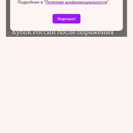
Подробнее в "
Политике конфиденциальности
".
Хорошо!
«Факел» прекратил борьбу за
Кубок России после поражения
от тульского «Арсенала»
Экономика и финансы
28 октября 2025