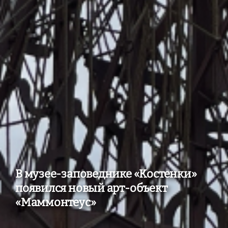
В музее-заповеднике «Костенки»
появился новый арт-объект
«Маммонтеус»