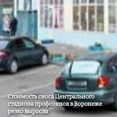
Стоимость сноса Центрального
стадиона профсоюзов в Воронеже
резко выросла