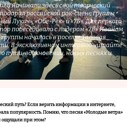
или начинали здесь свой творческий
 подарил российской рок-сцене группы
ный Лукич», «Обе-Рек» и «7Б». Для первого
ор побеседовала с лидером «7Б» Иваном
группы началась в поселке Таловая
ти. В эксклюзивном интервью читайте
го пути, вдохновении, новых песнях и
ческий путь? Если верить информации в интернете,
ала популярность. Помню, что песня «Молодые ветра»
вы ощущали при этом?