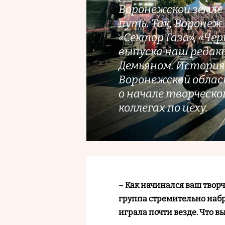
Воронежской земле 
путь. Так, Воронеж
«Сектор Газа», «Чер
выпуска наш редакт
Демьяном. История 
Воронежской облас
о начале творческо
коллегах по цеху.
– Как начинался ваш твор
группа стремительно набр
играла почти везде. Что 