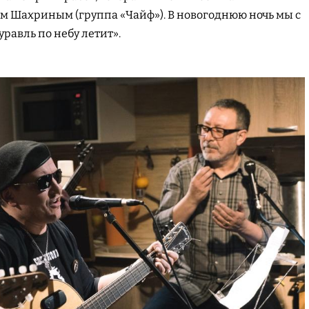
м Шахриным (группа «Чайф»). В новогоднюю ночь мы с
авль по небу летит».