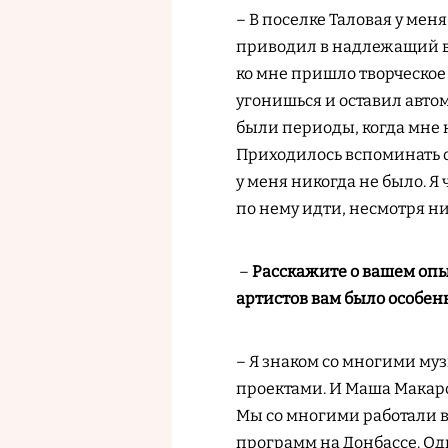
– В поселке Таловая у мен
приводил в надлежащий ви
ко мне пришло творческое 
угонишься и оставил автом
были периоды, когда мне
Приходилось вспоминать о
у меня никогда не было. Я 
по нему идти, несмотря ни 
–
Расскажите о вашем опы
артистов вам было особен
– Я знаком со многими м
проектами. И Маша Макаро
Мы со многими работали 
программ на Донбассе. Одн