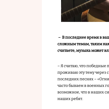
– В последнее время в в
сложным темам, таким как 
считаете, музыка может в
– Я считаю, что победные
проживаю эту тему через с
последних песнях – «Огни
часто бываем в военных го
возможное, что в наших си
наших ребят.