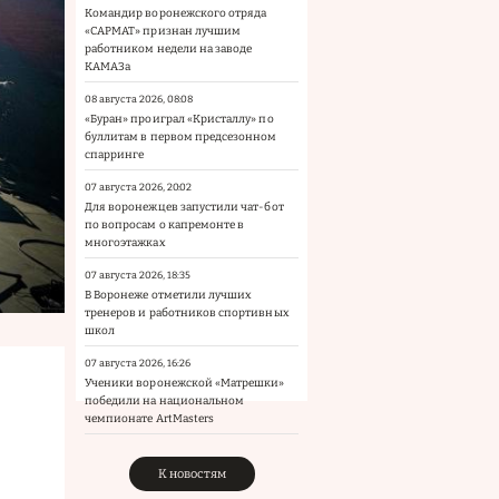
Командир воронежского отряда
«САРМАТ» признан лучшим
работником недели на заводе
КАМАЗа
08 августа 2026, 08:08
«Буран» проиграл «Кристаллу» по
буллитам в первом предсезонном
спарринге
07 августа 2026, 20:02
Для воронежцев запустили чат-бот
по вопросам о капремонте в
многоэтажках
07 августа 2026, 18:35
В Воронеже отметили лучших
тренеров и работников спортивных
школ
07 августа 2026, 16:26
Ученики воронежской «Матрешки»
победили на национальном
чемпионате ArtMasters
К новостям