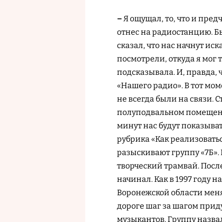
–
Я ощущал, то, что и пред
отнес на радиостанцию. Бы
сказал, что нас начнут ис
посмотрели, откуда я мог т
подсказывала. И, правда,
«Нашего радио». В тот мо
не всегда были на связи. 
полуподвальном помещении
минут нас будут показыват
рубрика «Как реализоватьс
разыскивают группу «7Б». 
творческий трамвай. После
начинал. Как в 1997 году н
Воронежской области меня
дороге шаг за шагом прид
музыкантов. Группу назва