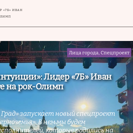
Р «7Б» ИВАН
ОЛИМП
Лица города, Спецпроект
интуиции»: Лидер «7Б» Иван
те на рок-Олимп
 Град» запускает новый спецпроект
рноземья». В нем мы будем
исполнителей, которые родились на