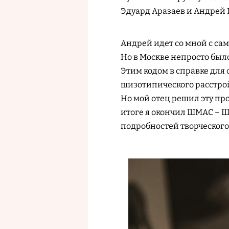
Эдуард Аразаев и Андрей 
Андрей идет со мной с сам
Но в Москве непросто было
Этим кодом в справке для
шизотипического расстрой
Но мой отец решил эту про
итоге я окончил ШМАС – 
подробностей творческого