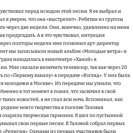
чувствовал перед исходом этой песни. Я ее выбрал и
л в уверен, что она «выстрелит». Ребятам из группы
кать через две недели. Они, конечно, удивленно на меня
ак предугадать. А я это чувствовал, интуиция
 через полторы недели мне позвонил арт-директор
мент мы записывали новый альбом «Молодые ветра» и
Студия находилась в кинотеатре «Ханой» в
. Мне сказали включить телевизор, так как через 20
ь по «Первому каналу» в передаче «Взгляд». У них была
я молодежи в Москве». Из передачи мы узнали, что
Именно в тот момент я понял, что заскочил в свой
 таких новостей, я не спал всю ночь. Вспоминал, как
а родине моего творчества в поселке Таловая
 озарила творческая гармония. Я шел по пустынной
умывал свои первые песни. В Таловой собрал первых
л «Религия». Одними из первых участников были