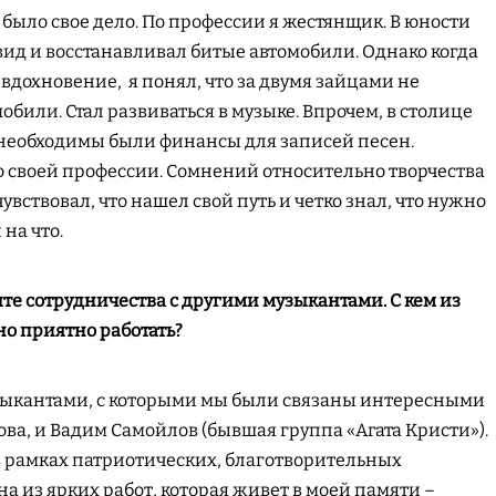
я было свое дело. По профессии я жестянщик. В юности
д и восстанавливал битые автомобили. Однако когда
вдохновение, я понял, что за двумя зайцами не
обили. Стал развиваться в музыке. Впрочем, в столице
 необходимы были финансы для записей песен.
 своей профессии. Сомнений относительно творчества
чувствовал, что нашел свой путь и четко знал, что нужно
на что.
те сотрудничества с другими музыкантами. С кем из
но приятно работать?
узыкантами, с которыми мы были связаны интересными
ва, и Вадим Самойлов (бывшая группа «Агата Кристи»).
в рамках патриотических, благотворительных
а из ярких работ, которая живет в моей памяти –