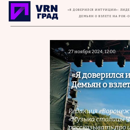
Перейти к основному содержанию
«Я ДОВЕРИЛСЯ ИНТУИЦИИ»: ЛИДЕ
ДЕМЬЯН О ВЗЛЕТЕ НА РОК-
27 ноября 2024, 12:00
«Я доверился 
Демьян о взле
Редакция «Воронеж
«Музыка столицы Че
рассказывать про 