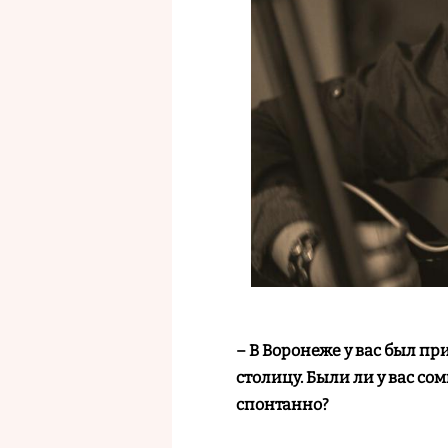
– В Воронеже у вас был п
столицу. Были ли у вас со
спонтанно?