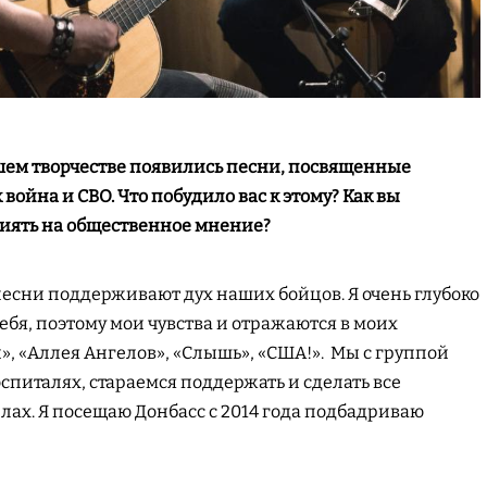
ашем творчестве появились песни, посвященные
война и СВО. Что побудило вас к этому? Как вы
лиять на общественное мнение?
 песни поддерживают дух наших бойцов. Я очень глубоко
ебя, поэтому мои чувства и отражаются в моих
», «Аллея Ангелов», «Слышь», «США!». Мы с группой
спиталях, стараемся поддержать и сделать все
лах. Я посещаю Донбасс с 2014 года подбадриваю