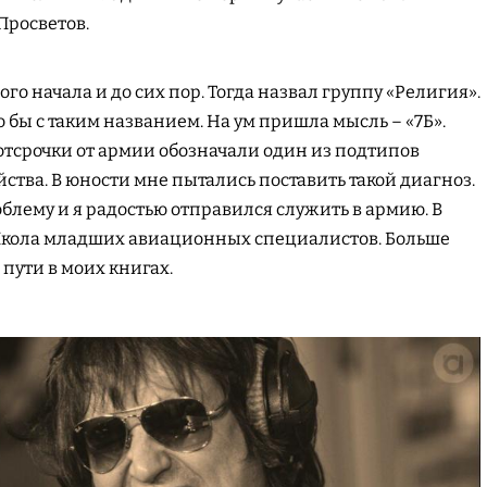
Просветов.
ого начала и до сих пор. Тогда назвал группу «Религия».
 бы с таким названием. На ум пришла мысль – «7Б».
 отсрочки от армии обозначали один из подтипов
ства. В юности мне пытались поставить такой диагноз.
блему и я радостью отправился служить в армию. В
Школа младших авиационных специалистов. Больше
 пути в моих книгах.