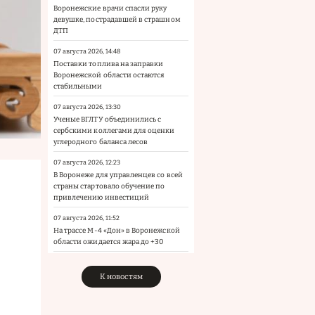
Воронежские врачи спасли руку
девушке, пострадавшей в страшном
ДТП
07 августа 2026, 14:48
Поставки топлива на заправки
Воронежской области остаются
стабильными
07 августа 2026, 13:30
Ученые ВГЛТУ объединились с
сербскими коллегами для оценки
углеродного баланса лесов
07 августа 2026, 12:23
В Воронеже для управленцев со всей
страны стартовало обучение по
привлечению инвестиций
07 августа 2026, 11:52
На трассе М-4 «Дон» в Воронежской
области ожидается жара до +30
К новостям