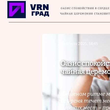
Перейти к основному содержанию
ОАЗИС СПОКОЙСТВИЯ В СЕРДЦЕ
ЧАЙНАЯ ЦЕРЕМОНИЯ СТАНОВИ
22 августа 2025, 18:45
Оазис спокойс
чайная церемо
В бешеном ритме м
где время течет ме
из таких мест – п