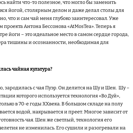
ось найти что-то полезное, что могло бы заменить
кся йогой, столярным делом и даже делал столы для
о, что и сам чай меня глубоко заинтересовал. Уже
 проекта Антона Бессонова «AtMosTea». Теперь я
ре йоги – это идеальное место в самом сердце города,
фера тишины и осознанности, необходимая для
илась чайная культура?
ю, зародилась с чая Пуэр. Он делится на Шу и Шен. Шу –
тации которого используется технология «Во Дуй»,
олько в 70-е годы XXвека. В большом складе на полу
ается водой, накрывается и преет. Многое зависит от
готовность чая. Шен же светлый, технология его
челетия не изменилась. Его сушили и разогревали на