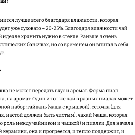
чай?
анится лучше всего благодаря влажности, которая
будет уже суховато – 20-25%. Благодаря влажности чай
 идеале хранить нужно в стекле. Раньше я очень
ллических баночках, но со временем он впитал в себя
с.
?
жка не может передать вкус и аромат. Форма пиал
а, на аромат. Один и тот же чай в разных пиалах может
ной набор: гайвань (чаша с крышкой), сеточка (для
, настой должен быть чистым), чахай (чаша, которая
 роль между чайником и чашкой) и пиалки. Для начала
ой керамики, она и прогреется, и тепло поддержит, и