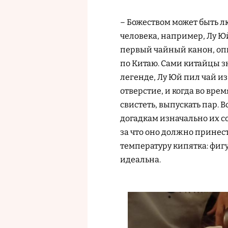
– Божеством может быть л
человека, например, Лу Ю
первый чайный канон, опи
по Китаю. Сами китайцы з
легенде, Лу Юй пил чай из
отверстие, и когда во вр
свистеть, выпускать пар. 
догадкам изначально их со
за что оно должно принест
температуру кипятка: фигу
идеальна.