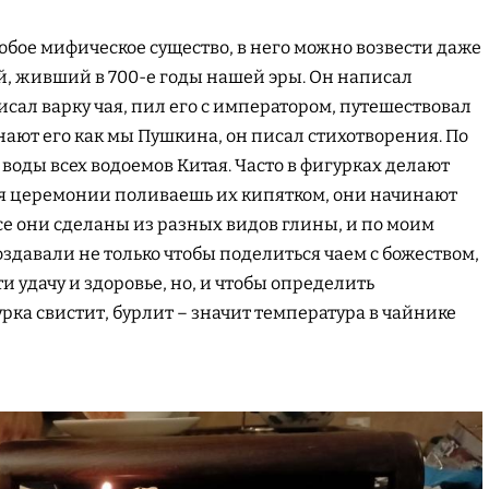
юбое мифическое существо, в него можно возвести даже
й, живший в 700-е годы нашей эры. Он написал
сал варку чая, пил его с императором, путешествовал
нают его как мы Пушкина, он писал стихотворения. По
 воды всех водоемов Китая. Часто в фигурках делают
емя церемонии поливаешь их кипятком, они начинают
Все они сделаны из разных видов глины, и по моим
здавали не только чтобы поделиться чаем с божеством,
и удачу и здоровье, но, и чтобы определить
рка свистит, бурлит – значит температура в чайнике