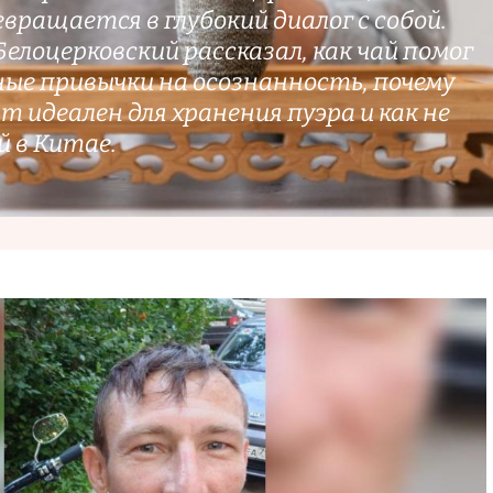
вращается в глубокий диалог с собой.
лоцерковский рассказал, как чай помог
ные привычки на осознанность, почему
 идеален для хранения пуэра и как не
 в Китае.