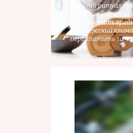
древний ритуал пре
Практик Виталий Бе
ему заменить вред
воронежский климат
переплатить за чай