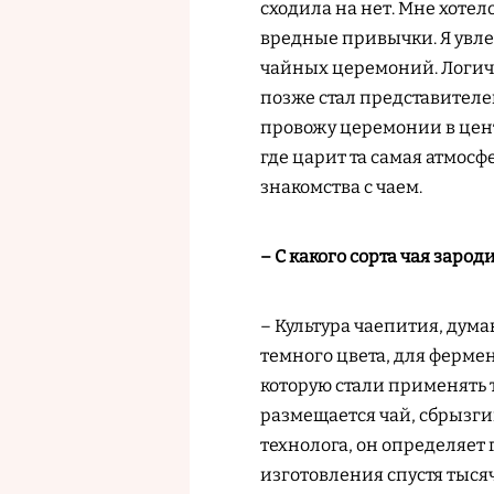
сходила на нет. Мне хотел
вредные привычки. Я увле
чайных церемоний. Логичн
позже стал представителем
провожу церемонии в цент
где царит та самая атмос
знакомства с чаем.
– С какого сорта чая зарод
– Культура чаепития, дума
темного цвета, для фермен
которую стали применять т
размещается чай, сбрызгив
технолога, он определяет 
изготовления спустя тыся