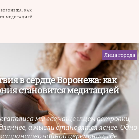
 ВОРОНЕЖА: КАК
ТСЯ МЕДИТАЦИЕЙ
Лица города
твия в сердце Воронежа: как
ния становится медитацией
егаполиса мы все чаще ищем островки,
дленнее, а мысли становятся яснее. Одно
ространство чайной церемонии, где