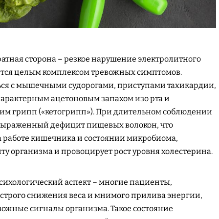
братная сторона – резкое нарушение электролитного
яется целым комплексом тревожных симптомов.
ься с мышечными судорогами, приступами тахикардии,
рактерным ацетоновым запахом изо рта и
м грипп («кетогрипп»). При длительном соблюдении
 выраженный дефицит пищевых волокон, что
а работе кишечника и состоянии микробиома,
у организма и провоцирует рост уровня холестерина.
сихологический аспект – многие пациенты,
строго снижения веса и мнимого прилива энергии,
вожные сигналы организма. Такое состояние