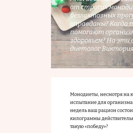
от строгих моноди
безлактозных прогр
оправданы? Когда
помогают организму
здоровьем? На эти
диетолог Виктория
Монодиеты, несмотря на к
испытание для организма.
недель ваш рацион состоит
килограммы действительно
такую «победу»?