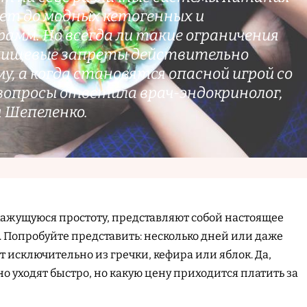
ет до модных кетогенных и
амм. Но всегда ли такие ограничения
 пищевые запреты действительно
, а когда становятся опасной игрой со
 вопросы ответила врач-эндокринолог,
 Шепеленко.
ажущуюся простоту, представляют собой настоящее
 Попробуйте представить: несколько дней или даже
 исключительно из гречки, кефира или яблок. Да,
 уходят быстро, но какую цену приходится платить за