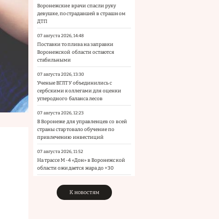
Воронежские врачи спасли руку
девушке, пострадавшей в страшном
ДТП
07 августа 2026, 14:48
Поставки топлива на заправки
Воронежской области остаются
стабильными
07 августа 2026, 13:30
Ученые ВГЛТУ объединились с
сербскими коллегами для оценки
углеродного баланса лесов
07 августа 2026, 12:23
В Воронеже для управленцев со всей
страны стартовало обучение по
привлечению инвестиций
07 августа 2026, 11:52
На трассе М-4 «Дон» в Воронежской
области ожидается жара до +30
К новостям