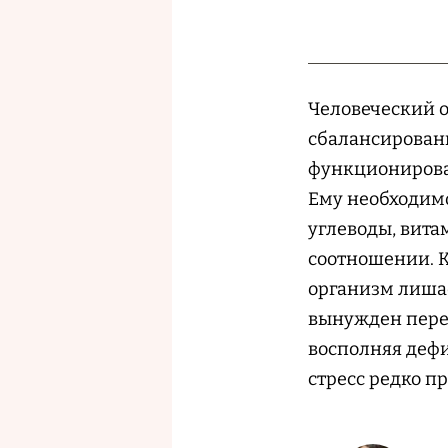
Человеческий о
сбалансированн
функционирова
Ему необходимо
углеводы, вит
соотношении. К
организм лиша
вынужден пере
восполняя дефи
стресс редко п