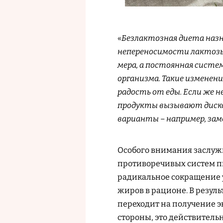
«
Безлактозная диета наз
непереносимости лактоз
мера, а постоянная систе
организма. Такие изменен
радость от еды. Если же 
продукты вызывают диск
варианты – например, зам
Особого внимания заслужи
противоречивых систем п
радикальное сокращение 
жиров в рационе. В резул
переходит на получение эн
стороны, это действитель