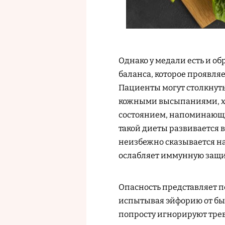
Однако у медали есть и о
баланса, которое проявл
Пациенты могут столкнут
кожными высыпаниями, ха
состоянием, напоминающи
такой диеты развивается
неизбежно сказывается н
ослабляет иммунную защит
Опасность представляет п
испытывая эйфорию от бы
попросту игнорируют тре