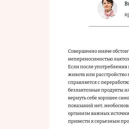
В
в
Совершенно иначе обстоит
непереносимостью лактозы
Если после употребления 
живота или расстройство 
справляется с переработко
безлактозные продукты или
вернуть себе хорошее сам
показаний нет, необосно
организм важных источник
привести к серьезным про