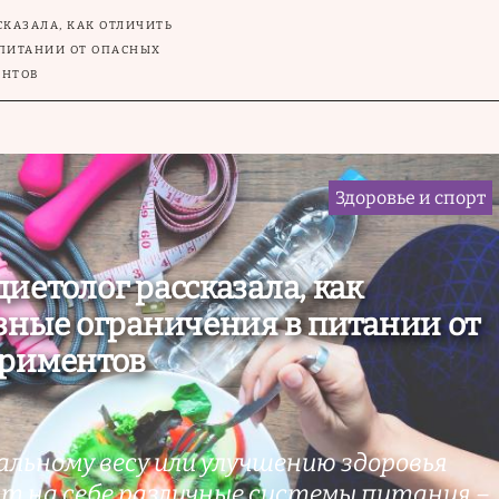
КАЗАЛА, КАК ОТЛИЧИТЬ
 ПИТАНИИ ОТ ОПАСНЫХ
ЕНТОВ
Здоровье и спорт
иетолог рассказала, как
зные ограничения в питании от
ериментов
альному весу или улучшению здоровья
 на себе различные системы питания –