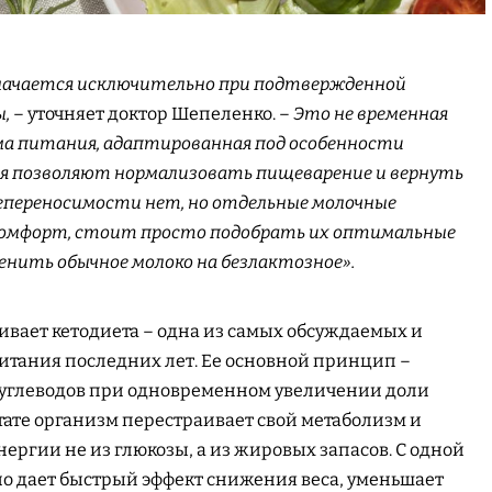
начается исключительно при подтвержденной
ы,
– уточняет доктор Шепеленко. –
Это не временная
ма питания, адаптированная под особенности
ия позволяют нормализовать пищеварение и вернуть
непереносимости нет, но отдельные молочные
омфорт, стоит просто подобрать их оптимальные
енить обычное молоко на безлактозное».
вает кетодиета – одна из самых обсуждаемых и
итания последних лет. Ее основной принцип –
углеводов при одновременном увеличении доли
ьтате организм перестраивает свой метаболизм и
ергии не из глюкозы, а из жировых запасов. С одной
но дает быстрый эффект снижения веса, уменьшает