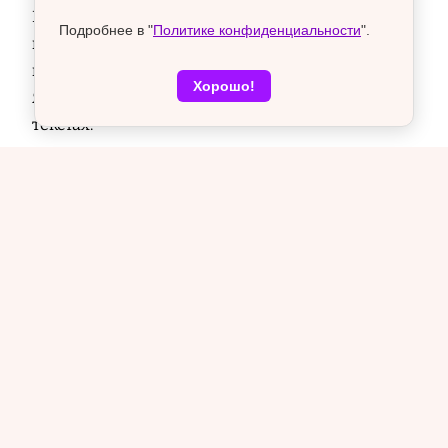
Пройдите по этим местам – и вы услышите эхо
Подробнее в "
Политике конфиденциальности
".
паровозных гудков, споров в «Железном пере»
и почувствуете ту самую «музыку» старой
Хорошо!
Ямской слободы, что звучит в его бессмертных
текстах.
Следите за самым интересным в Воронеже и
области! Подписывайтесь на «VRN Град» в
Telegram
.
12+
Главные новости