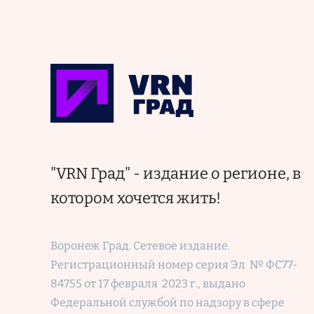
"VRN Град" - издание о регионе, в
котором хочется жить!
Воронеж Град. Сетевое издание.
Регистрационный номер
серия Эл № ФС77-
84755 от 17 февраля 2023 г., выдано
Федеральной службой по надзору в сфере