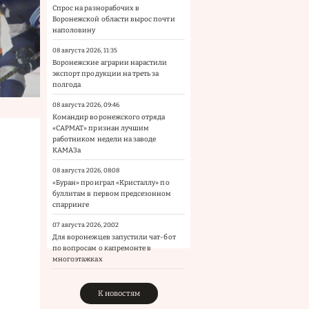
Спрос на разнорабочих в
Воронежской области вырос почти
наполовину
08 августа 2026, 11:35
Воронежские аграрии нарастили
экспорт продукции на треть за
полгода
08 августа 2026, 09:46
Командир воронежского отряда
«САРМАТ» признан лучшим
работником недели на заводе
КАМАЗа
08 августа 2026, 08:08
«Буран» проиграл «Кристаллу» по
буллитам в первом предсезонном
спарринге
07 августа 2026, 20:02
Для воронежцев запустили чат-бот
по вопросам о капремонте в
многоэтажках
К новостям