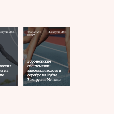
августа 2026
Здоровье и
06 августа 2026
спорт
Воронежские
воевал
спортсменки
ль на
завоевали золото и
ке
серебро на Кубке
Беларуси в Минске