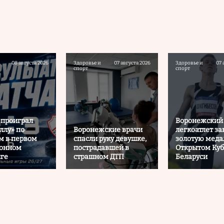
08 августа 2026
Здоровье и
07 августа 2026
Здоровье и
07 
спорт
спорт
 проиграл
Воронежский
ллу» по
Воронежские врачи
легкоатлет за
м в первом
спасли руку девушке,
золотую меда
зонном
пострадавшей в
Открытом Куб
ге
страшном ДТП
Беларуси