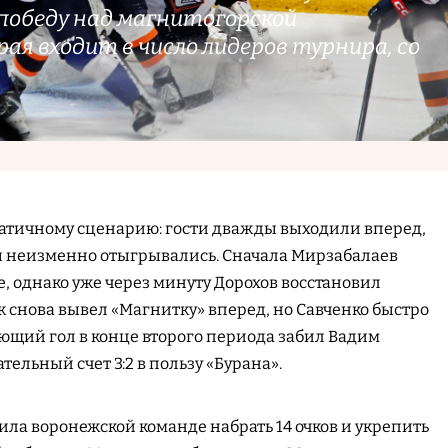
победу над магнитогорской
ая входит в число лидеров турнира, со
матичному сценарию: гости дважды выходили вперед,
ы неизменно отыгрывались. Сначала Мирзабалаев
е, однако уже через минуту Дорохов восстановил
к снова вывел «Магнитку» вперед, но Савченко быстро
ющий гол в конце второго периода забил Вадим
тельный счет 3:2 в пользу «Бурана».
ила воронежской команде набрать 14 очков и укрепить