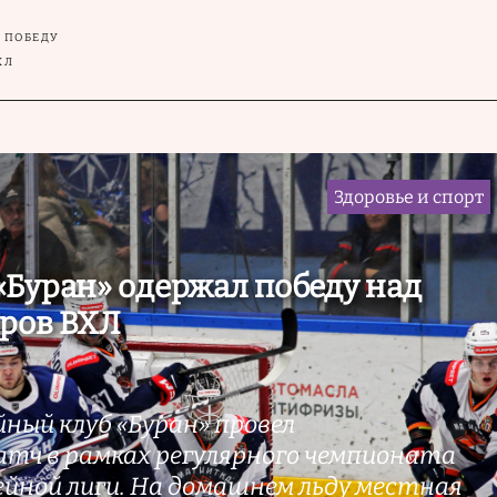
 ПОБЕДУ
ХЛ
Здоровье и спорт
Буран» одержал победу над
ров ВХЛ
ный клуб «Буран» провел
ч в рамках регулярного чемпионата
ейной лиги. На домашнем льду местная