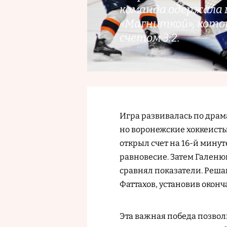
команда одержала 
«Магниткой», котор
счетом 3:2.
Игра развивалась по дра
но воронежские хоккеист
открыл счет на 16-й минут
равновесие. Затем Галеню
сравнял показатели. Реша
Фаттахов, установив оконча
Эта важная победа позвол