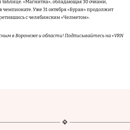
 таблице. «Магнитка», обладающая 30 очками,
 в чемпионате. Уже 31 октября «Буран» продолжит
ретившись с челябинским «Челметом».
сным в Воронеже и области! Подписывайтесь на «VRN