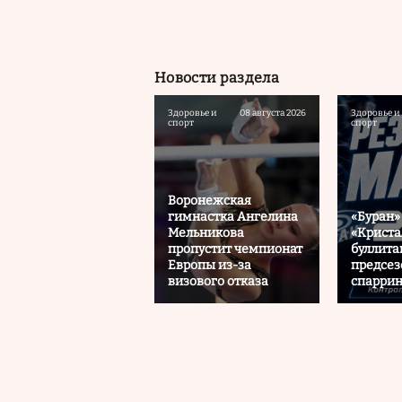
Новости раздела
Здоровье и
08 августа 2026
Здоровье и
спорт
спорт
Воронежская
гимнастка Ангелина
«Буран»
Мельникова
«Криста
пропустит чемпионат
буллита
Европы из-за
предсе
визового отказа
спаррин