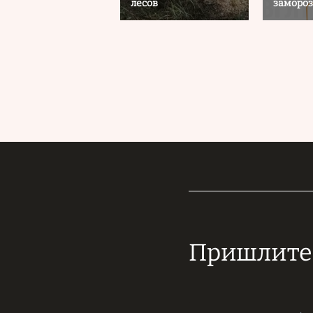
лесов
замороз
Пришлите 