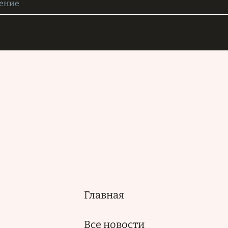
Главная
Основная
навигация
Все новости