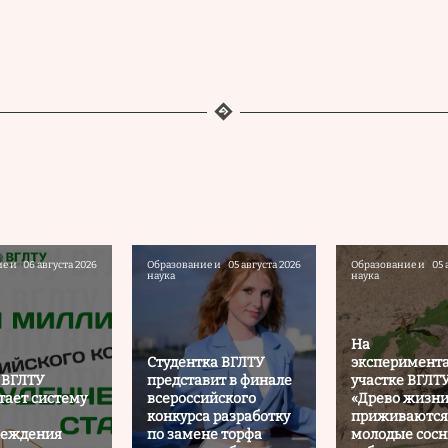
е и
06 августа 2026
Образование и
05 августа 2026
Образование и
05 
наука
наука
На
Студентка ВГЛТУ
эксперимент
 ВГЛТУ
представит в финале
участке ВГЛТ
тает систему
всероссийского
«Древо жизни
конкурса разработку
приживаются
реждения
по замене торфа
молодые сосн