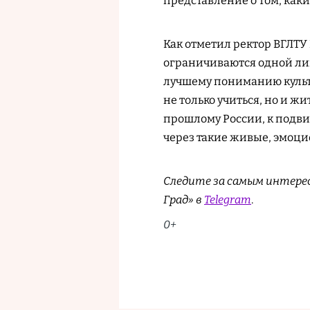
представление о том, как
Как отметил ректор ВГЛТУ
ограничиваются одной ли
лучшему пониманию культ
не только учиться, но и ж
прошлому России, к подвиг
через такие живые, эмоци
Следите за самым интере
Град» в
Telegram
.
0+