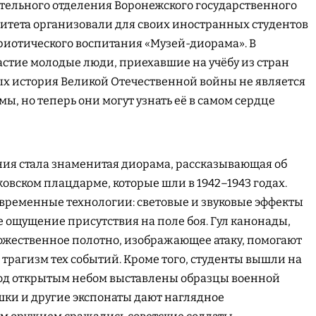
тельного отделения Воронежского государственного
итета организовали для своих иностранных студентов
риотического воспитания «Музей-диорама». В
стие молодые люди, приехавшие на учёбу из стран
ых история Великой Отечественной войны не является
, но теперь они могут узнать её в самом сердце
ия стала знаменитая диорама, рассказывающая об
овском плацдарме, которые шли в 1942–1943 годах.
временные технологии: световые и звуковые эффекты
е ощущение присутствия на поле боя. Гул канонады,
ожественное полотно, изображающее атаку, помогают
 трагизм тех событий. Кроме того, студенты вышли на
под открытым небом выставлены образцы военной
ушки и другие экспонаты дают наглядное