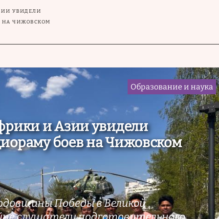
ЗИИ УВИДЕЛИ
 НА ЧИЖОВСКОМ
Образование и наука
фрики и Азии увидели
иораму боев на Чижовском
годовщины Победы в Великой
йне слушатели подготовительного