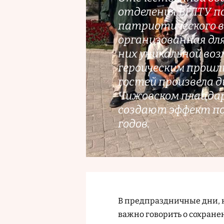
отделения ВГЛТУ п
патриотического в
организованная для
них уникальной во
героическим прошл
гостей произвела д
Чижовском плацдар
создают эффект по
годов.
В предпраздничные дни, ко
важно говорить о сохране