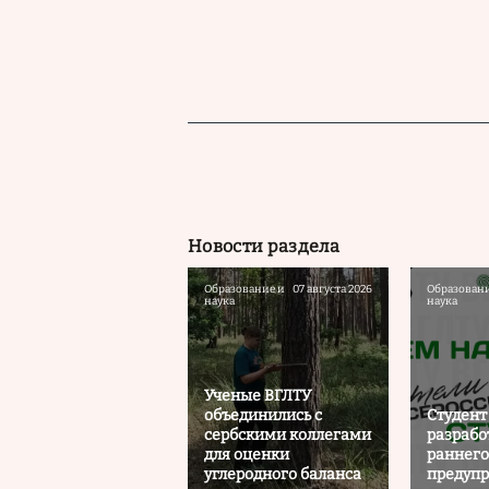
Новости раздела
Образование и
07 августа 2026
Образовани
наука
наука
Ученые ВГЛТУ
объединились с
Студент
сербскими коллегами
разрабо
для оценки
раннего
углеродного баланса
предуп