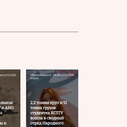
августа 2026
Образование и
04 августа 2026
наука
альном
2,2 тонны круп и 51
У и АНО
тонна грузов:
»
студентка ВГЛТУ
вошла в сводный
ы и
отряд Народного