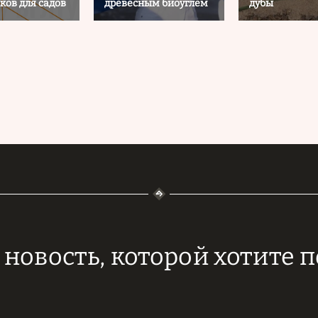
ков для садов
древесным биоуглем
дубы
новость, которой хотите 