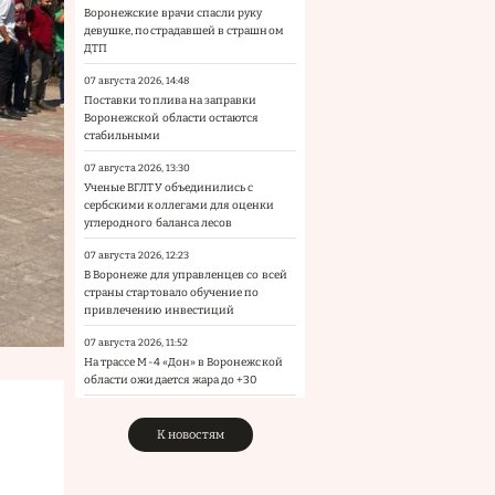
Воронежские врачи спасли руку
девушке, пострадавшей в страшном
ДТП
07 августа 2026, 14:48
Поставки топлива на заправки
Воронежской области остаются
стабильными
07 августа 2026, 13:30
Ученые ВГЛТУ объединились с
сербскими коллегами для оценки
углеродного баланса лесов
07 августа 2026, 12:23
В Воронеже для управленцев со всей
страны стартовало обучение по
привлечению инвестиций
07 августа 2026, 11:52
На трассе М-4 «Дон» в Воронежской
области ожидается жара до +30
К новостям